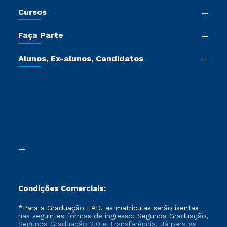
Nossa História
Cursos
Sala de Imprensa
Graduação
Trabalhe Conosco
Faça Parte
Pós-graduação
Certificadoras
Vestibular Múltipla Escolha
Cursos de Medicina
Jornada do Aluno
Alunos, Ex-alunos, Candidatos
Vestibular Redação
Cursos Livres
Sou Aluno
Ética e Integridade
Ingresso via Enem
Cursos Técnicos
Sou Candidato
Proteção de dados
Retorne ao Curso
Cursos Profissionalizantes
Sou Ex-aluno
Segunda Graduação
Canais de Atendimento
Segunda Graduação 2.0
Acessibilidade
Transferência
Biblioteca
Formação Pedagógica - R2
Condições Comerciais:
*Para a Graduação EAD, as matrículas serão isentas
nas seguintes formas de ingresso: Segunda Graduação,
Segunda Graduação 2.0 e Transferência. Já para as