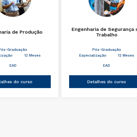
Engenharia de Segurança 
aria de Produção
Trabalho
Pós-Graduação
Pós-Graduação
lização
12 Meses
Especialização
12 Meses
EAD
EAD
talhes do curso
Detalhes do curso