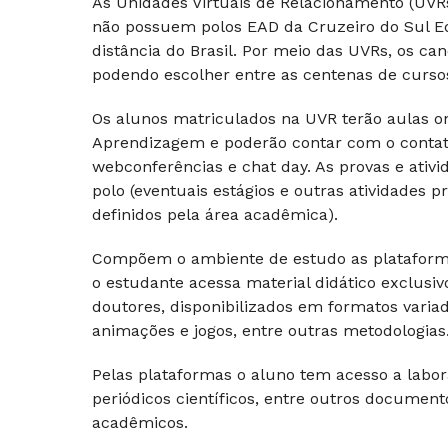
As Unidades Virtuais de Relacionamento (UV
não possuem polos EAD da Cruzeiro do Sul E
distância do Brasil. Por meio das UVRs, os c
podendo escolher entre as centenas de cursos 
Os alunos matriculados na UVR terão aulas on-
Aprendizagem e poderão contar com o contato 
webconferências e chat day. As provas e ativi
polo (eventuais estágios e outras atividades
definidos pela área acadêmica).
Compõem o ambiente de estudo as plataforma
o estudante acessa material didático exclusi
doutores, disponibilizados em formatos varia
animações e jogos, entre outras metodologias
Pelas plataformas o aluno tem acesso a laborató
periódicos científicos, entre outros docume
acadêmicos.