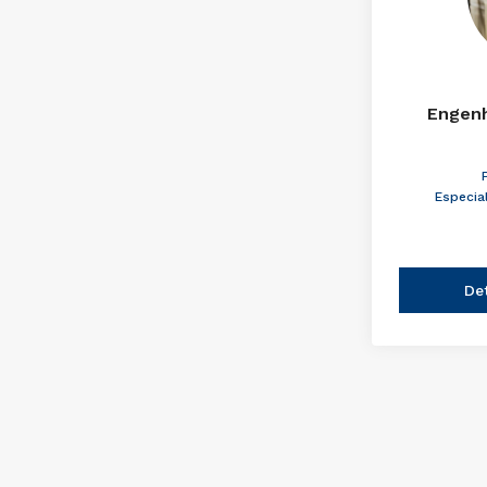
Engenh
Especia
De