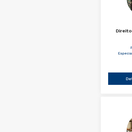
Direito
Especia
De