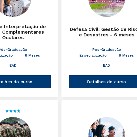
 e Interpretação de
Defesa Civil: Gestão de Ris
 Complementares
e Desastres - 6 meses
Oculares
Pós-Graduação
Pós-Graduação
lização
6 Meses
Especialização
6 Meses
EAD
EAD
talhes do curso
Detalhes do curso