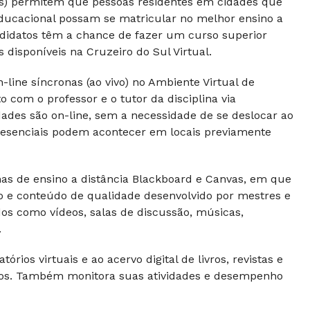
Rs) permitem que pessoas residentes em cidades que
ducacional possam se matricular no melhor ensino a
andidatos têm a chance de fazer um curso superior
disponíveis na Cruzeiro do Sul Virtual.
line síncronas (ao vivo) no Ambiente Virtual de
com o professor e o tutor da disciplina via
dades são on-line, sem a necessidade de se deslocar ao
 presenciais podem acontecer em locais previamente
s de ensino a distância Blackboard e Canvas, em que
vo e conteúdo de qualidade desenvolvido por mestres e
dos como vídeos, salas de discussão, músicas,
.
rios virtuais e ao acervo digital de livros, revistas e
ntos. Também monitora suas atividades e desempenho