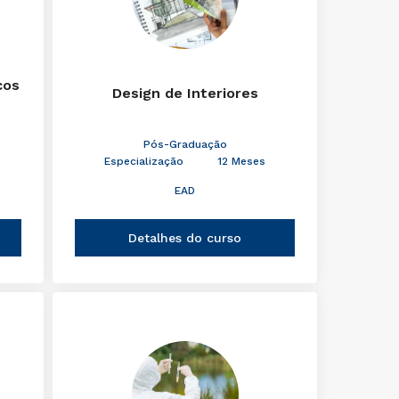
cos
Design de Interiores
Pós-Graduação
Especialização
12 Meses
EAD
Detalhes do curso