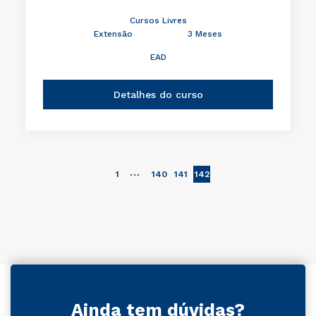
Cursos Livres
Extensão
3 Meses
EAD
Detalhes do curso
…
1
140
141
142
Ainda tem dúvidas?