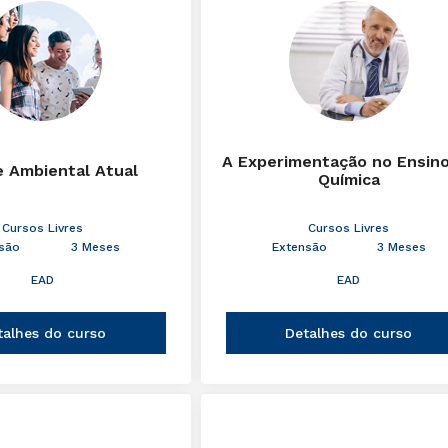
A Experimentação no Ensin
e Ambiental Atual
Química
Cursos Livres
Cursos Livres
são
3 Meses
Extensão
3 Meses
EAD
EAD
talhes do curso
Detalhes do curso