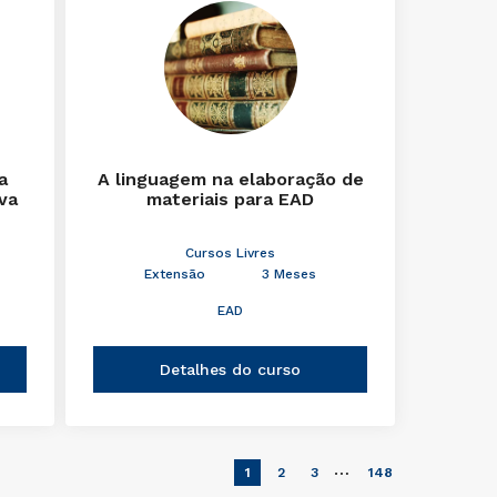
a
A linguagem na elaboração de
iva
materiais para EAD
Cursos Livres
Extensão
3 Meses
EAD
Detalhes do curso
…
1
2
3
148