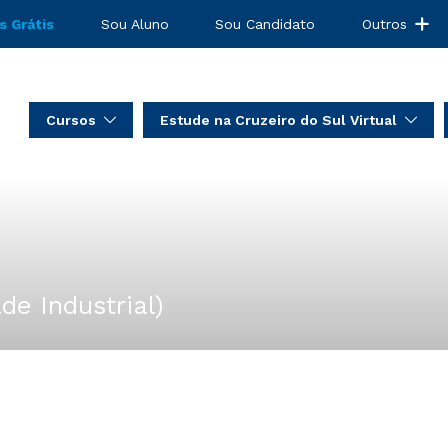
s Grátis
Sou Aluno
Sou Candidato
Outros
Cursos
Estude na Cruzeiro do Sul Virtual
e Industrial)