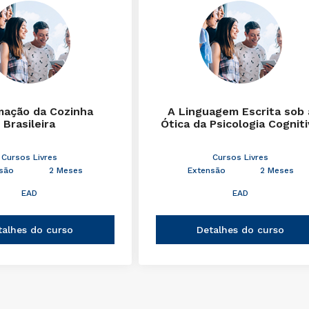
mação da Cozinha
A Linguagem Escrita sob 
Brasileira
Ótica da Psicologia Cognit
Cursos Livres
Cursos Livres
são
2 Meses
Extensão
2 Meses
EAD
EAD
talhes do curso
Detalhes do curso