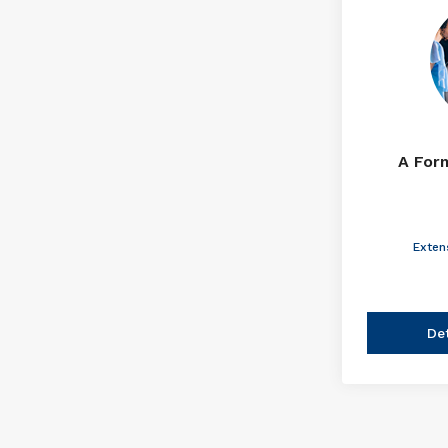
A For
Exten
De