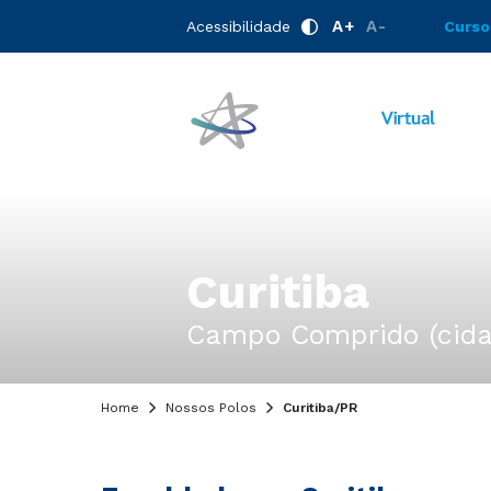
A+
A-
Acessibilidade
Curso
Curitiba
Campo Comprido (cidad
Home
Nossos Polos
Curitiba/PR