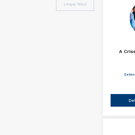
Limpar filtro
A Cris
Exten
De