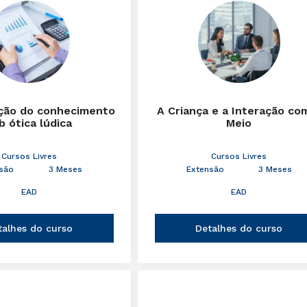
ção do conhecimento
A Criança e a Interação co
b ótica lúdica
Meio
Cursos Livres
Cursos Livres
são
3 Meses
Extensão
3 Meses
EAD
EAD
talhes do curso
Detalhes do curso