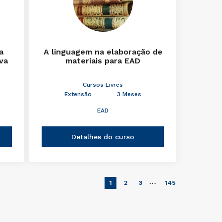
a
A linguagem na elaboração de
iva
materiais para EAD
Cursos Livres
Extensão
3 Meses
EAD
Detalhes do curso
…
1
2
3
145