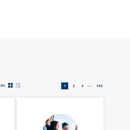
…
ção
1
2
3
145