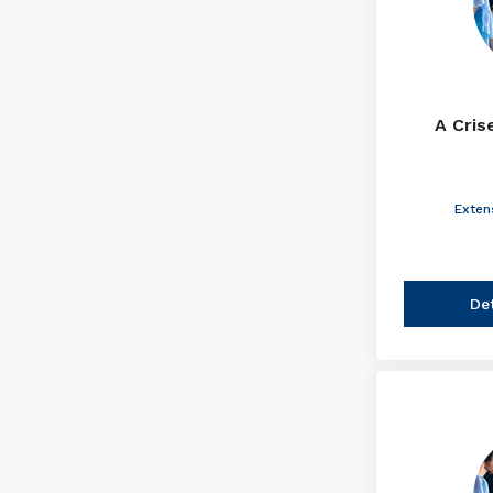
A Cris
Exten
De