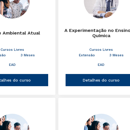
A Experimentação no Ensin
e Ambiental Atual
Química
Cursos Livres
Cursos Livres
são
3 Meses
Extensão
3 Meses
EAD
EAD
talhes do curso
Detalhes do curso