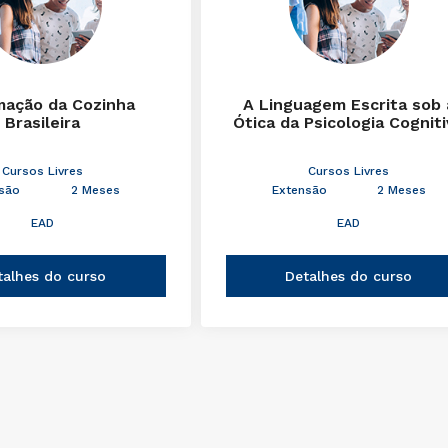
mação da Cozinha
A Linguagem Escrita sob 
Brasileira
Ótica da Psicologia Cognit
Cursos Livres
Cursos Livres
são
2 Meses
Extensão
2 Meses
EAD
EAD
talhes do curso
Detalhes do curso