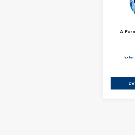
A For
Exten
De