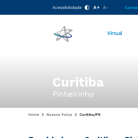
A+
A-
Acessibilidade
Curso
Curitiba
Pinheirinho
Home
Nossos Polos
Curitiba/PR