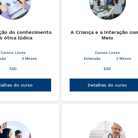
ção do conhecimento
A Criança e a Interação co
b ótica lúdica
Meio
Cursos Livres
Cursos Livres
são
3 Meses
Extensão
3 Meses
EAD
EAD
talhes do curso
Detalhes do curso