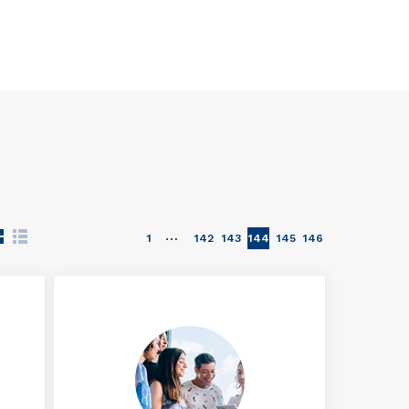
…
1
142
143
144
145
146