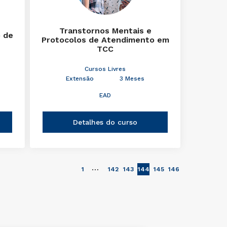
Transtornos Mentais e
 de
Protocolos de Atendimento em
TCC
Cursos Livres
Extensão
3 Meses
EAD
Detalhes do curso
…
1
142
143
144
145
146