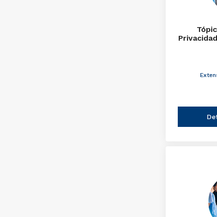
Tópi
Privacida
Exten
De