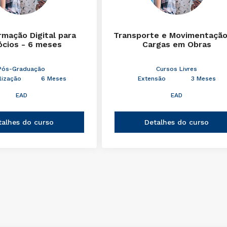
rmação Digital para
Transporte e Movimentação
cios - 6 meses
Cargas em Obras
Pós-Graduação
Cursos Livres
lização
6 Meses
Extensão
3 Meses
EAD
EAD
talhes do curso
Detalhes do curso