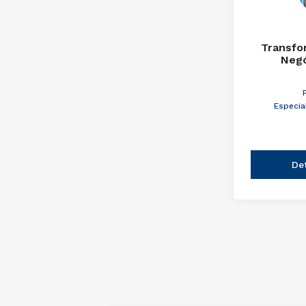
Transfo
Negó
Especia
De