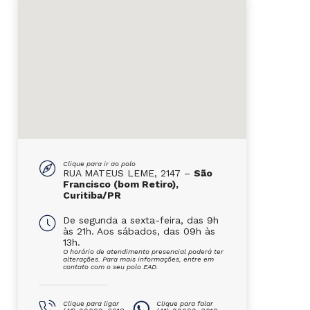
Clique para ir ao polo
RUA MATEUS LEME, 2147 –
São
Francisco (bom Retiro),
Curitiba/PR
De segunda a sexta-feira, das 9h
às 21h. Aos sábados, das 09h às
13h.
O horário de atendimento presencial poderá ter
alterações. Para mais informações, entre em
contato com o seu polo EAD.
Clique para ligar
Clique para falar