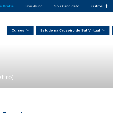
s Grátis
Sou Aluno
Sou Candidato
Outros
Cursos
Estude na Cruzeiro do Sul Virtual
tiro)