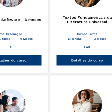
Textos Fundamentais da
 Software - 6 meses
Literatura Universal
Pós-Graduação
Cursos Livres
lização
6 Meses
Extensão
3 Meses
EAD
EAD
talhes do curso
Detalhes do curso