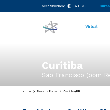
A+
A-
Acessibilidade
Curso
Curitiba
São Francisco (bom Re
Home
Nossos Polos
Curitiba/PR