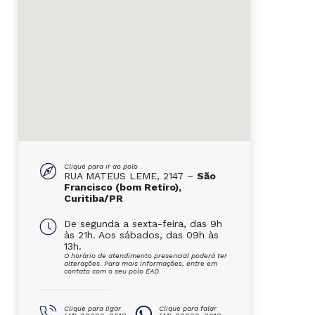
Clique para ir ao polo
RUA MATEUS LEME, 2147 –
São
Francisco (bom Retiro),
Curitiba/PR
De segunda a sexta-feira, das 9h
às 21h. Aos sábados, das 09h às
13h.
O horário de atendimento presencial poderá ter
alterações. Para mais informações, entre em
contato com o seu polo EAD.
Clique para ligar
Clique para falar