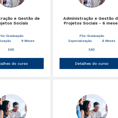
tração e Gestão de
Administração e Gestão 
ojetos Sociais
Projetos Sociais - 6 mese
Pós-Graduação
Pós-Graduação
lização
9 Meses
Especialização
6 Meses
EAD
EAD
talhes do curso
Detalhes do curso