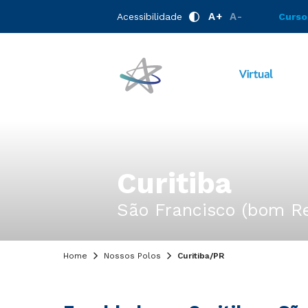
A+
A-
Acessibilidade
Curso
Curitiba
São Francisco (bom Re
Home
Nossos Polos
Curitiba/PR