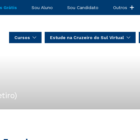
s Grátis
Sou Aluno
Sou Candidato
Outros
Cursos
Estude na Cruzeiro do Sul Virtual
tiro)