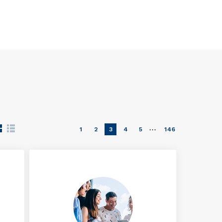
…
1
2
3
4
5
146