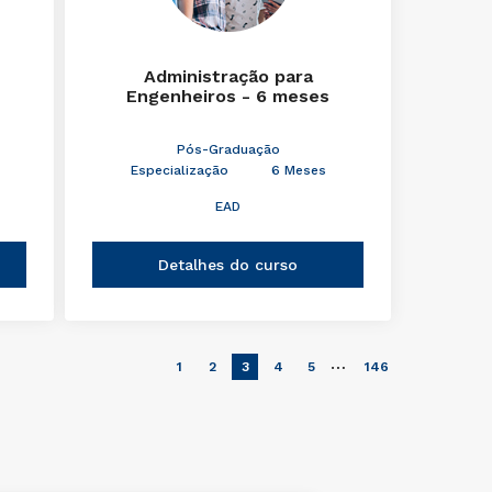
Administração para
Engenheiros - 6 meses
Pós-Graduação
Especialização
6 Meses
EAD
Detalhes do curso
…
1
2
3
4
5
146