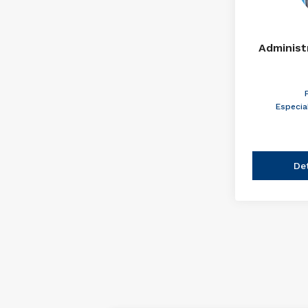
Administ
Especia
De