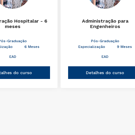
ração Hospitalar - 6
Administração para
meses
Engenheiros
Pós-Graduação
Pós-Graduação
lização
6 Meses
Especialização
9 Meses
EAD
EAD
talhes do curso
Detalhes do curso