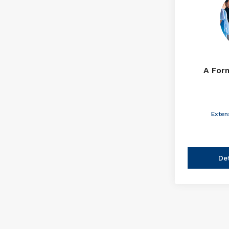
A For
Exten
De