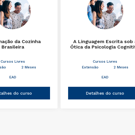
mação da Cozinha
A Linguagem Escrita sob 
Brasileira
Ótica da Psicologia Cognit
Cursos Livres
Cursos Livres
são
2 Meses
Extensão
2 Meses
EAD
EAD
talhes do curso
Detalhes do curso