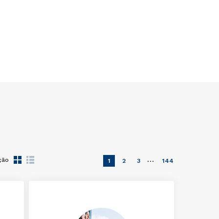
…
ção
1
2
3
144