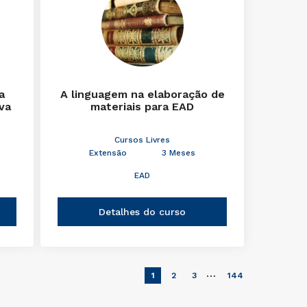
a
A linguagem na elaboração de
iva
materiais para EAD
Cursos Livres
Extensão
3 Meses
EAD
Detalhes do curso
…
1
2
3
144