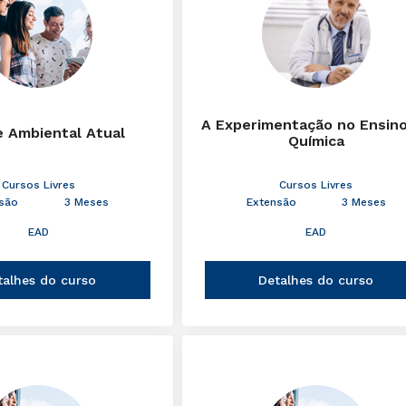
A Experimentação no Ensin
e Ambiental Atual
Química
Cursos Livres
Cursos Livres
são
3 Meses
Extensão
3 Meses
EAD
EAD
talhes do curso
Detalhes do curso