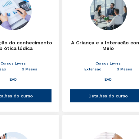
ção do conhecimento
A Criança e a Interação co
b ótica lúdica
Meio
Cursos Livres
Cursos Livres
são
3 Meses
Extensão
3 Meses
EAD
EAD
talhes do curso
Detalhes do curso