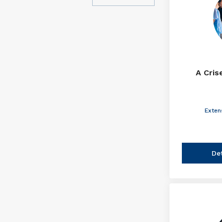
A Cris
Exten
De