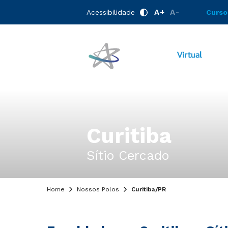
A+
A-
Acessibilidade
Curso
Curitiba
Sítio Cercado
Home
Nossos Polos
Curitiba/PR