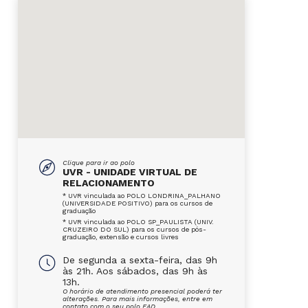
Clique para ir ao polo
UVR - UNIDADE VIRTUAL DE
RELACIONAMENTO
* UVR vinculada ao POLO LONDRINA_PALHANO
(UNIVERSIDADE POSITIVO) para os cursos de
graduação
* UVR vinculada ao POLO SP_PAULISTA (UNIV.
CRUZEIRO DO SUL) para os cursos de pós-
graduação, extensão e cursos livres
De segunda a sexta-feira, das 9h
às 21h. Aos sábados, das 9h às
13h.
O horário de atendimento presencial poderá ter
alterações. Para mais informações, entre em
contato com o seu polo EAD.