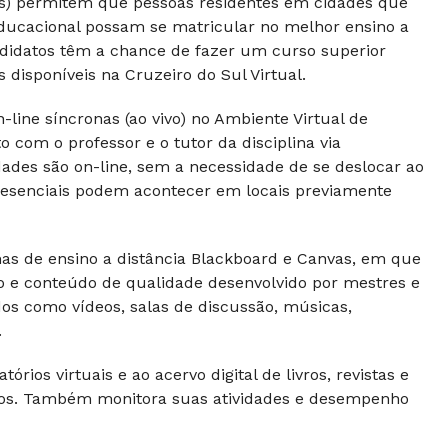
Rs) permitem que pessoas residentes em cidades que
ducacional possam se matricular no melhor ensino a
andidatos têm a chance de fazer um curso superior
disponíveis na Cruzeiro do Sul Virtual.
line síncronas (ao vivo) no Ambiente Virtual de
com o professor e o tutor da disciplina via
dades são on-line, sem a necessidade de se deslocar ao
 presenciais podem acontecer em locais previamente
s de ensino a distância Blackboard e Canvas, em que
vo e conteúdo de qualidade desenvolvido por mestres e
dos como vídeos, salas de discussão, músicas,
.
rios virtuais e ao acervo digital de livros, revistas e
ntos. Também monitora suas atividades e desempenho