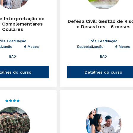
 e Interpretação de
Defesa Civil: Gestão de Ris
 Complementares
e Desastres - 6 meses
Oculares
Pós-Graduação
Pós-Graduação
lização
6 Meses
Especialização
6 Meses
EAD
EAD
talhes do curso
Detalhes do curso