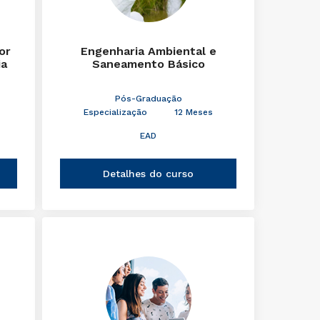
or
Engenharia Ambiental e
ia
Saneamento Básico
Pós-Graduação
Especialização
12 Meses
EAD
Detalhes do curso