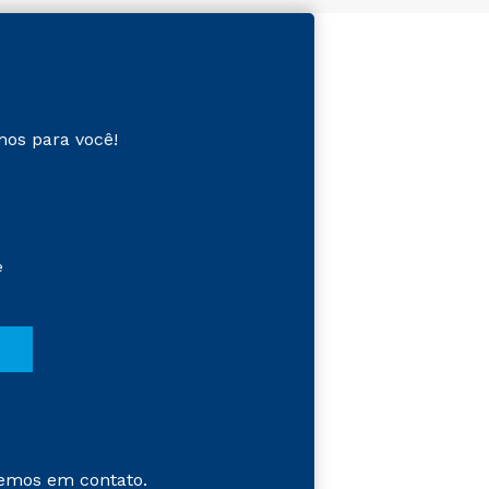
mos para você!
e
emos em contato.