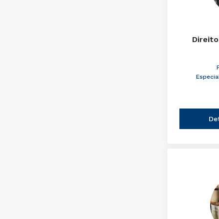
Direito
Especia
De