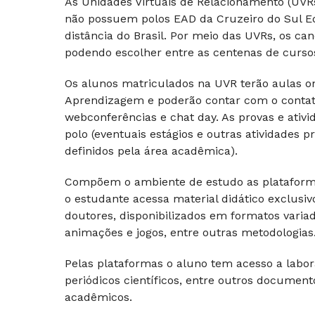
As Unidades Virtuais de Relacionamento (UV
não possuem polos EAD da Cruzeiro do Sul E
distância do Brasil. Por meio das UVRs, os c
podendo escolher entre as centenas de cursos 
Os alunos matriculados na UVR terão aulas on-
Aprendizagem e poderão contar com o contato 
webconferências e chat day. As provas e ativi
polo (eventuais estágios e outras atividades
definidos pela área acadêmica).
Compõem o ambiente de estudo as plataforma
o estudante acessa material didático exclusi
doutores, disponibilizados em formatos varia
animações e jogos, entre outras metodologias
Pelas plataformas o aluno tem acesso a laborató
periódicos científicos, entre outros docume
acadêmicos.