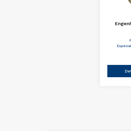
Engenh
Especia
De