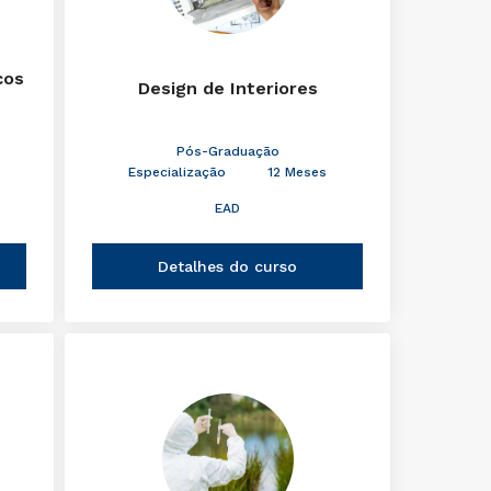
cos
Design de Interiores
Pós-Graduação
Especialização
12 Meses
EAD
Detalhes do curso