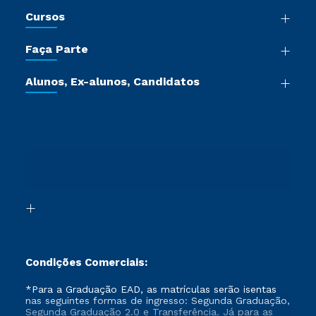
Nossa História
Cursos
Sala de Imprensa
Graduação
Trabalhe Conosco
Faça Parte
Pós-graduação
Certificadoras
Vestibular Múltipla Escolha
Cursos de Medicina
Jornada do Aluno
Alunos, Ex-alunos, Candidatos
Vestibular Redação
Cursos Livres
Sou Aluno
Ética e Integridade
Ingresso via Enem
Cursos Técnicos
Sou Candidato
Proteção de dados
Retorne ao Curso
Cursos Profissionalizantes
Sou Ex-aluno
Segunda Graduação
Canais de Atendimento
Segunda Graduação 2.0
Acessibilidade
Transferência
Biblioteca
Formação Pedagógica - R2
Condições Comerciais:
*Para a Graduação EAD, as matrículas serão isentas
nas seguintes formas de ingresso: Segunda Graduação,
Segunda Graduação 2.0 e Transferência. Já para as