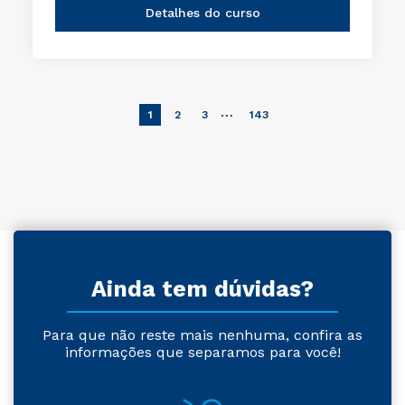
Detalhes do curso
…
1
2
3
143
Ainda tem dúvidas?
Para que não reste mais nenhuma, confira as
informações que separamos para você!