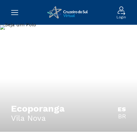
Login
Ecoporanga
ES
BR
Vila Nova