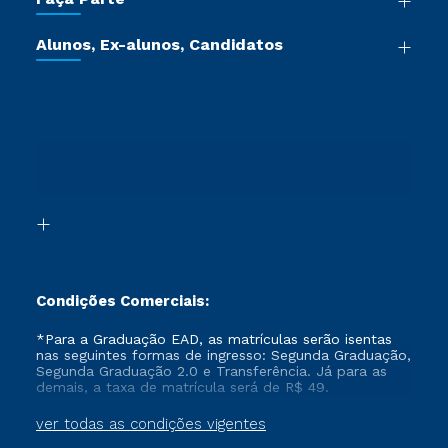
Pós-graduação
Certificadoras
Vestibular Múltipla Escolha
Cursos de Medicina
Jornada do Aluno
Alunos, Ex-alunos, Candidatos
Vestibular Redação
Cursos Livres
Sou Aluno
Ética e Integridade
Ingresso via Enem
Cursos Técnicos
Sou Candidato
Proteção de dados
Retorne ao Curso
Cursos Profissionalizantes
Sou Ex-aluno
Segunda Graduação
Canais de Atendimento
Segunda Graduação 2.0
Acessibilidade
Transferência
Biblioteca
Formação Pedagógica - R2
Condições Comerciais:
*Para a Graduação EAD, as matrículas serão isentas
nas seguintes formas de ingresso: Segunda Graduação,
Segunda Graduação 2.0 e Transferência. Já para as
demais, a taxa de matrícula será de R$ 49.
ver todas as condições vigentes