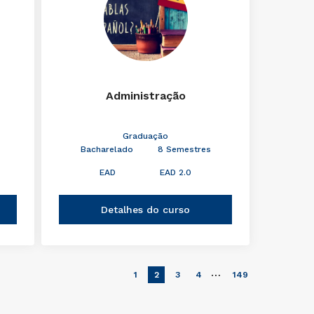
Administração
Graduação
Bacharelado
8 Semestres
EAD
EAD 2.0
Detalhes do curso
…
1
2
3
4
149