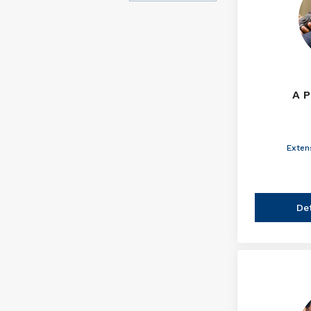
A P
Exten
De