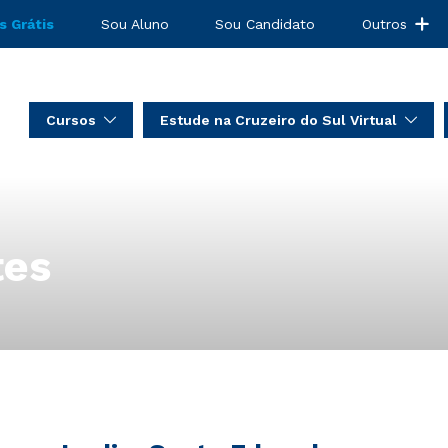
s Grátis
Sou Aluno
Sou Candidato
Outros
Cursos
Estude na Cruzeiro do Sul Virtual
tes