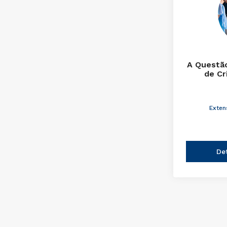
A Questão
de Cr
Exten
De