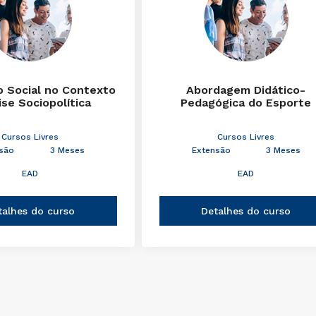
 Social no Contexto
Abordagem Didático-
ise Sociopolítica
Pedagógica do Esporte
Cursos Livres
Cursos Livres
são
3 Meses
Extensão
3 Meses
EAD
EAD
talhes do curso
Detalhes do curso