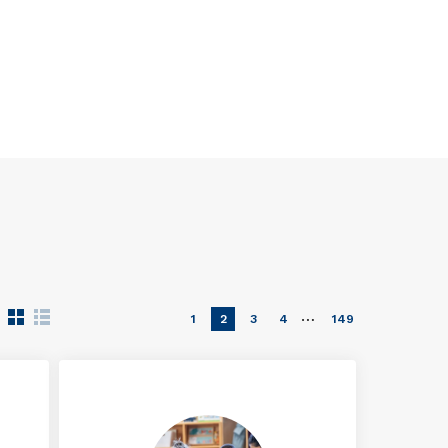
…
1
2
3
4
149