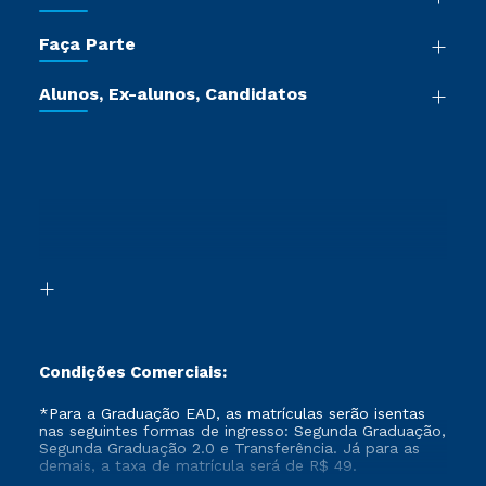
Sala de Imprensa
Graduação
Trabalhe Conosco
Faça Parte
Pós-graduação
Certificadoras
Vestibular Múltipla Escolha
Cursos de Medicina
Jornada do Aluno
Alunos, Ex-alunos, Candidatos
Vestibular Redação
Cursos Livres
Sou Aluno
Ética e Integridade
Ingresso via Enem
Cursos Técnicos
Sou Candidato
Proteção de dados
Retorne ao Curso
Cursos Profissionalizantes
Sou Ex-aluno
Segunda Graduação
Canais de Atendimento
Segunda Graduação 2.0
Acessibilidade
Transferência
Biblioteca
Formação Pedagógica - R2
Condições Comerciais:
*Para a Graduação EAD, as matrículas serão isentas
nas seguintes formas de ingresso: Segunda Graduação,
Segunda Graduação 2.0 e Transferência. Já para as
demais, a taxa de matrícula será de R$ 49.