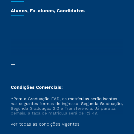
Certificadoras
Vestibular Múltipla Escolha
Cursos de Medicina
Jornada do Aluno
Alunos, Ex-alunos, Candidatos
Vestibular Redação
Cursos Livres
Sou Aluno
Ética e Integridade
Ingresso via Enem
Cursos Técnicos
Sou Candidato
Proteção de dados
Retorne ao Curso
Cursos Profissionalizantes
Sou Ex-aluno
Segunda Graduação
Canais de Atendimento
Segunda Graduação 2.0
Acessibilidade
Transferência
Biblioteca
Formação Pedagógica - R2
Condições Comerciais:
*Para a Graduação EAD, as matrículas serão isentas
nas seguintes formas de ingresso: Segunda Graduação,
Segunda Graduação 2.0 e Transferência. Já para as
demais, a taxa de matrícula será de R$ 49.
ver todas as condições vigentes