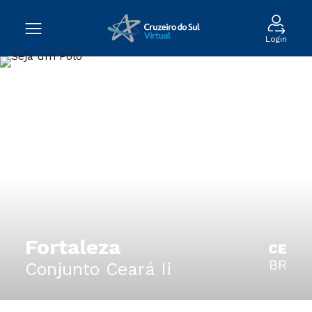
Login
Fortaleza
CE
BR
Conjunto Ceará Ii