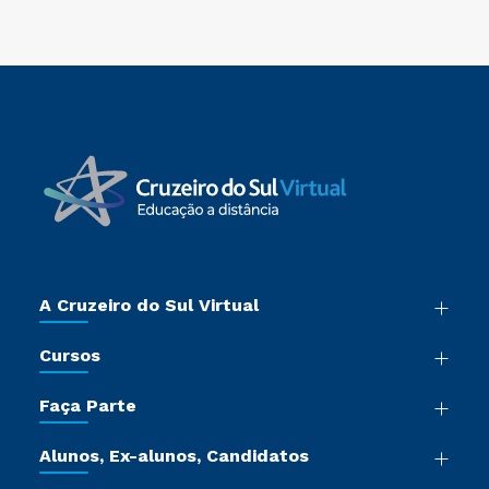
A Cruzeiro do Sul Virtual
Nossa História
Cursos
Sala de Imprensa
Graduação
Trabalhe Conosco
Faça Parte
Pós-graduação
Certificadoras
Vestibular Múltipla Escolha
Cursos de Medicina
Jornada do Aluno
Alunos, Ex-alunos, Candidatos
Vestibular Redação
Cursos Livres
Sou Aluno
Ética e Integridade