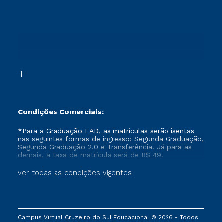
Ingresso via Enem
Cursos Técnicos
Sou Candidato
Proteção de dados
Retorne ao Curso
Cursos Profissionalizantes
Sou Ex-aluno
Segunda Graduação
Canais de Atendimento
Segunda Graduação 2.0
Acessibilidade
Transferência
Biblioteca
Formação Pedagógica - R2
Condições Comerciais:
*Para a Graduação EAD, as matrículas serão isentas
nas seguintes formas de ingresso: Segunda Graduação,
Segunda Graduação 2.0 e Transferência. Já para as
demais, a taxa de matrícula será de R$ 49.
ver todas as condições vigentes
Campus Virtual Cruzeiro do Sul Educacional © 2026 - Todos