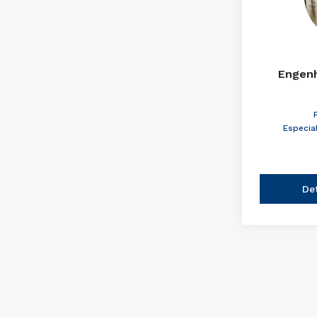
Engenh
Especia
De