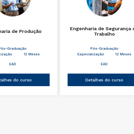
Engenharia de Segurança 
aria de Produção
Trabalho
Pós-Graduação
Pós-Graduação
lização
12 Meses
Especialização
12 Meses
EAD
EAD
talhes do curso
Detalhes do curso