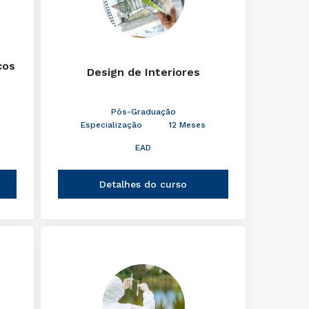
cos
Design de Interiores
Pós-Graduação
Especialização
12 Meses
EAD
Detalhes do curso