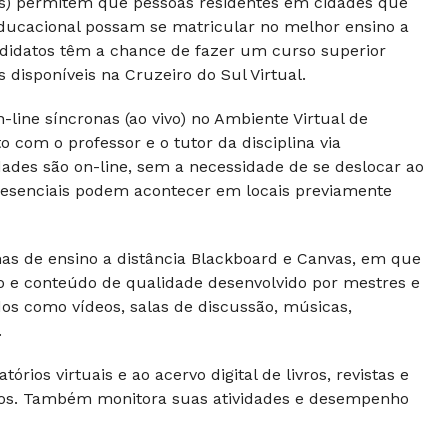
Rs) permitem que pessoas residentes em cidades que
ducacional possam se matricular no melhor ensino a
andidatos têm a chance de fazer um curso superior
disponíveis na Cruzeiro do Sul Virtual.
line síncronas (ao vivo) no Ambiente Virtual de
com o professor e o tutor da disciplina via
dades são on-line, sem a necessidade de se deslocar ao
 presenciais podem acontecer em locais previamente
s de ensino a distância Blackboard e Canvas, em que
vo e conteúdo de qualidade desenvolvido por mestres e
dos como vídeos, salas de discussão, músicas,
.
rios virtuais e ao acervo digital de livros, revistas e
ntos. Também monitora suas atividades e desempenho