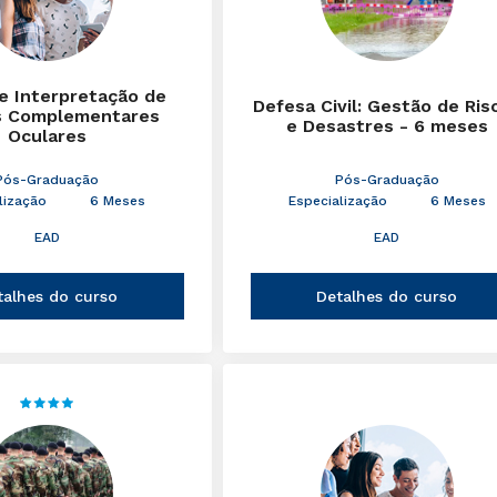
 e Interpretação de
Defesa Civil: Gestão de Ris
 Complementares
e Desastres - 6 meses
Oculares
Pós-Graduação
Pós-Graduação
lização
6 Meses
Especialização
6 Meses
EAD
EAD
talhes do curso
Detalhes do curso