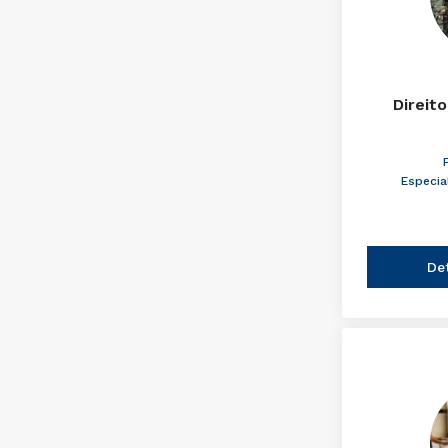
Direito
Especia
De