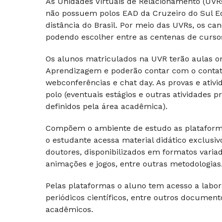
As Unidades Virtuais de Relacionamento (UV
não possuem polos EAD da Cruzeiro do Sul E
distância do Brasil. Por meio das UVRs, os c
podendo escolher entre as centenas de cursos 
Os alunos matriculados na UVR terão aulas on-
Aprendizagem e poderão contar com o contato 
webconferências e chat day. As provas e ativi
polo (eventuais estágios e outras atividades
definidos pela área acadêmica).
Compõem o ambiente de estudo as plataforma
o estudante acessa material didático exclusi
doutores, disponibilizados em formatos varia
animações e jogos, entre outras metodologias
Pelas plataformas o aluno tem acesso a laborató
periódicos científicos, entre outros docume
acadêmicos.