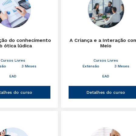
ção do conhecimento
A Criança e a Interação co
b ótica lúdica
Meio
Cursos Livres
Cursos Livres
são
3 Meses
Extensão
3 Meses
EAD
EAD
talhes do curso
Detalhes do curso