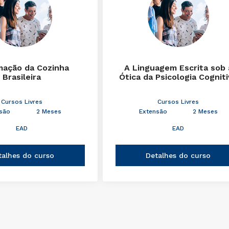
mação da Cozinha
A Linguagem Escrita sob 
Brasileira
Ótica da Psicologia Cognit
Cursos Livres
Cursos Livres
são
2 Meses
Extensão
2 Meses
EAD
EAD
talhes do curso
Detalhes do curso