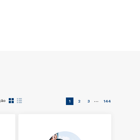
…
ção
1
2
3
144