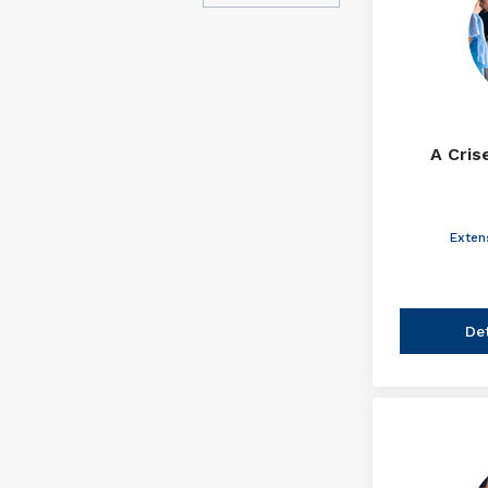
A Cris
Exten
De