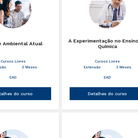
A Experimentação no Ensin
e Ambiental Atual
Química
Cursos Livres
Cursos Livres
são
3 Meses
Extensão
3 Meses
EAD
EAD
talhes do curso
Detalhes do curso