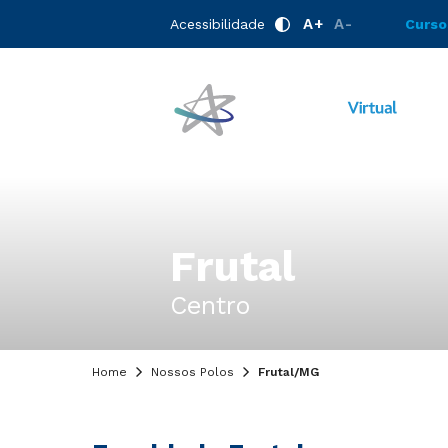
A+
A-
Acessibilidade
Curso
Frutal
Centro
Home
Nossos Polos
Frutal/MG