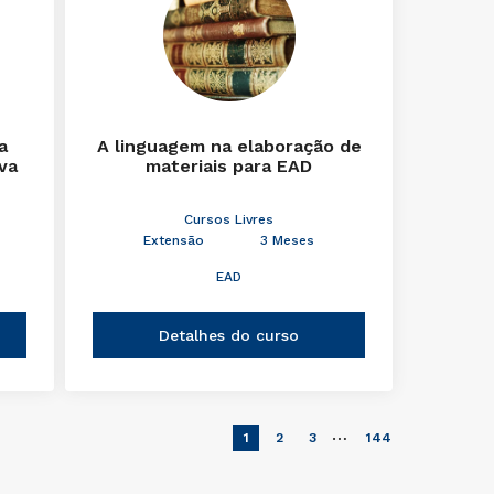
a
A linguagem na elaboração de
iva
materiais para EAD
Cursos Livres
Extensão
3 Meses
EAD
Detalhes do curso
…
1
2
3
144