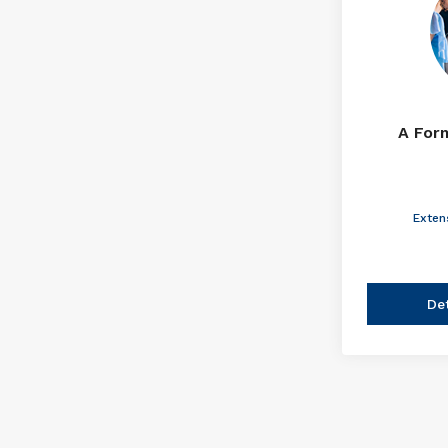
A For
Exten
De