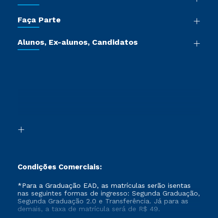
Sala de Imprensa
Graduação
Trabalhe Conosco
Faça Parte
Pós-graduação
Certificadoras
Vestibular Múltipla Escolha
Cursos de Medicina
Jornada do Aluno
Alunos, Ex-alunos, Candidatos
Vestibular Redação
Cursos Livres
Sou Aluno
Ética e Integridade
Ingresso via Enem
Cursos Técnicos
Sou Candidato
Proteção de dados
Retorne ao Curso
Cursos Profissionalizantes
Sou Ex-aluno
Segunda Graduação
Canais de Atendimento
Segunda Graduação 2.0
Acessibilidade
Transferência
Biblioteca
Formação Pedagógica - R2
Condições Comerciais:
*Para a Graduação EAD, as matrículas serão isentas
nas seguintes formas de ingresso: Segunda Graduação,
Segunda Graduação 2.0 e Transferência. Já para as
demais, a taxa de matrícula será de R$ 49.