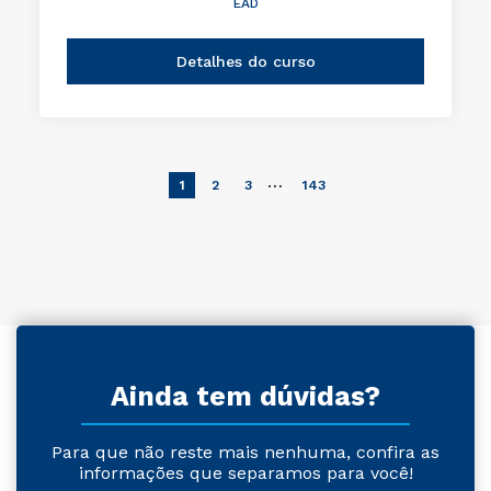
EAD
Detalhes do curso
…
1
2
3
143
Ainda tem dúvidas?
Para que não reste mais nenhuma, confira as
informações que separamos para você!