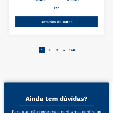
EAD
Detalhes do curso
…
1
2
3
148
Ainda tem dúvidas?
Para que não reste mais nenhuma, confira as