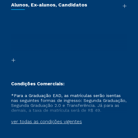
Cursos de Medicina
Jornada do Aluno
Alunos, Ex-alunos, Candidatos
Vestibular Redação
Cursos Livres
Sou Aluno
Ética e Integridade
Ingresso via Enem
Cursos Técnicos
Sou Candidato
Proteção de dados
Retorne ao Curso
Cursos Profissionalizantes
Sou Ex-aluno
Segunda Graduação
Canais de Atendimento
Segunda Graduação 2.0
Acessibilidade
Transferência
Biblioteca
Formação Pedagógica - R2
Condições Comerciais:
*Para a Graduação EAD, as matrículas serão isentas
nas seguintes formas de ingresso: Segunda Graduação,
Segunda Graduação 2.0 e Transferência. Já para as
demais, a taxa de matrícula será de R$ 49.
ver todas as condições vigentes