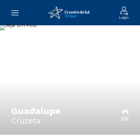
Login
Guadalupe
PI
BR
Cruzeta