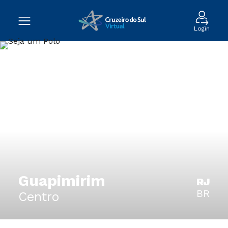
Login
Guapimirim
RJ
BR
Centro