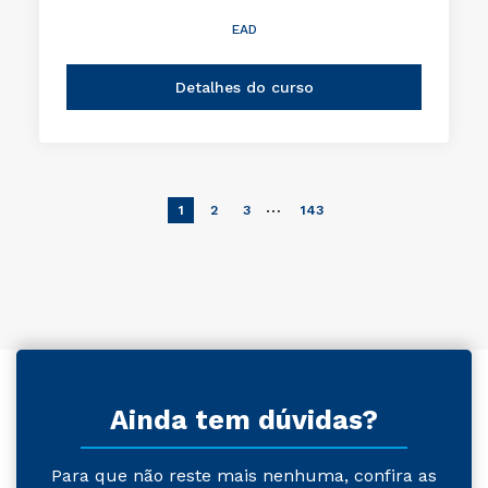
EAD
Detalhes do curso
…
1
2
3
143
Ainda tem dúvidas?
Para que não reste mais nenhuma, confira as