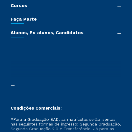
Cursos
Sala de Imprensa
Graduação
Trabalhe Conosco
Faça Parte
Pós-graduação
Certificadoras
Vestibular Múltipla Escolha
Cursos de Medicina
Jornada do Aluno
Alunos, Ex-alunos, Candidatos
Vestibular Redação
Cursos Livres
Sou Aluno
Ética e Integridade
Ingresso via Enem
Cursos Técnicos
Sou Candidato
Proteção de dados
Retorne ao Curso
Cursos Profissionalizantes
Sou Ex-aluno
Segunda Graduação
Canais de Atendimento
Segunda Graduação 2.0
Acessibilidade
Transferência
Biblioteca
Formação Pedagógica - R2
Condições Comerciais:
*Para a Graduação EAD, as matrículas serão isentas
nas seguintes formas de ingresso: Segunda Graduação,
Segunda Graduação 2.0 e Transferência. Já para as