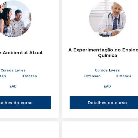
A Experimentação no Ensin
e Ambiental Atual
Química
Cursos Livres
Cursos Livres
são
3 Meses
Extensão
3 Meses
EAD
EAD
talhes do curso
Detalhes do curso