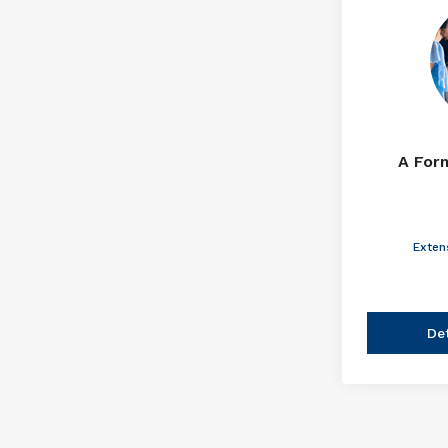
A For
Exten
De