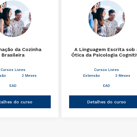
mação da Cozinha
A Linguagem Escrita sob 
Brasileira
Ótica da Psicologia Cognit
Cursos Livres
Cursos Livres
são
2 Meses
Extensão
2 Meses
EAD
EAD
talhes do curso
Detalhes do curso