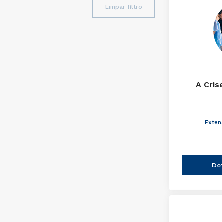
Limpar filtro
A Cris
Exten
De