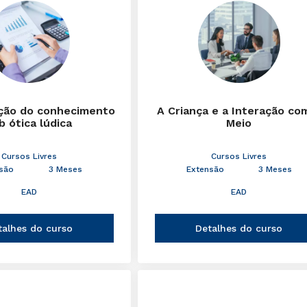
ção do conhecimento
A Criança e a Interação co
b ótica lúdica
Meio
Cursos Livres
Cursos Livres
são
3 Meses
Extensão
3 Meses
EAD
EAD
talhes do curso
Detalhes do curso