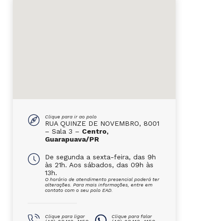
Clique para ir ao polo
RUA QUINZE DE NOVEMBRO, 8001
– Sala 3 –
Centro,
Guarapuava/PR
De segunda a sexta-feira, das 9h
às 21h. Aos sábados, das 09h às
13h.
O horário de atendimento presencial poderá ter
alterações. Para mais informações, entre em
contato com o seu polo EAD.
Clique para ligar
Clique para falar