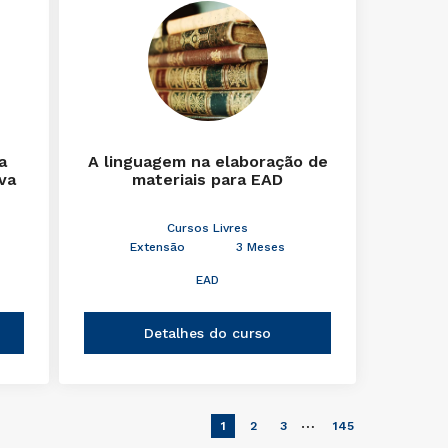
a
A linguagem na elaboração de
iva
materiais para EAD
Cursos Livres
Extensão
3 Meses
EAD
Detalhes do curso
…
1
2
3
145