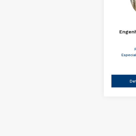
Engenh
Especia
De