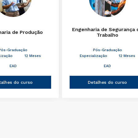
Engenharia de Segurança 
aria de Produção
Trabalho
Pós-Graduação
Pós-Graduação
lização
12 Meses
Especialização
12 Meses
EAD
EAD
talhes do curso
Detalhes do curso