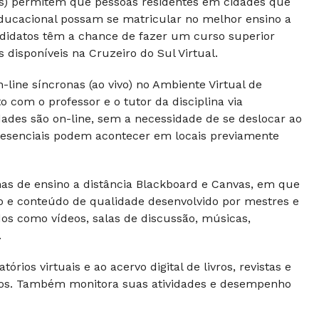
Rs) permitem que pessoas residentes em cidades que
ducacional possam se matricular no melhor ensino a
andidatos têm a chance de fazer um curso superior
disponíveis na Cruzeiro do Sul Virtual.
line síncronas (ao vivo) no Ambiente Virtual de
com o professor e o tutor da disciplina via
dades são on-line, sem a necessidade de se deslocar ao
 presenciais podem acontecer em locais previamente
s de ensino a distância Blackboard e Canvas, em que
vo e conteúdo de qualidade desenvolvido por mestres e
dos como vídeos, salas de discussão, músicas,
.
rios virtuais e ao acervo digital de livros, revistas e
ntos. Também monitora suas atividades e desempenho