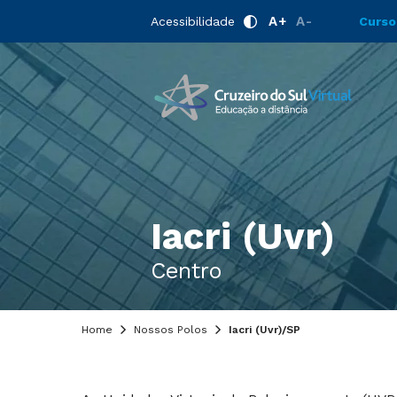
A+
A-
Acessibilidade
Curso
Iacri (Uvr)
Centro
Home
Nossos Polos
Iacri (Uvr)/SP