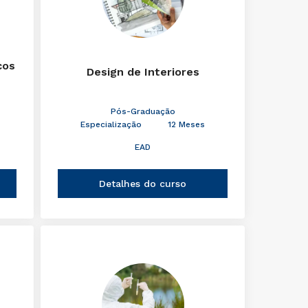
cos
Design de Interiores
Pós-Graduação
Especialização
12 Meses
EAD
Detalhes do curso