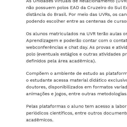
As Unidades Virtuais de Relacionamento (UV
não possuem polos EAD da Cruzeiro do Sul E
distância do Brasil. Por meio das UVRs, os c
podendo escolher entre as centenas de cursos 
Os alunos matriculados na UVR terão aulas on-
Aprendizagem e poderão contar com o contato 
webconferências e chat day. As provas e ativi
polo (eventuais estágios e outras atividades
definidos pela área acadêmica).
Compõem o ambiente de estudo as plataforma
o estudante acessa material didático exclusi
doutores, disponibilizados em formatos varia
animações e jogos, entre outras metodologias
Pelas plataformas o aluno tem acesso a laborató
periódicos científicos, entre outros docume
acadêmicos.