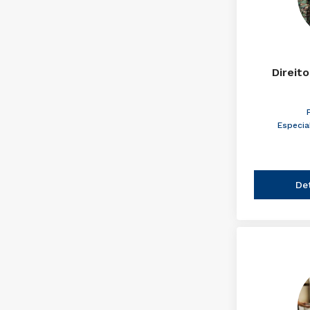
Direito
Especia
De