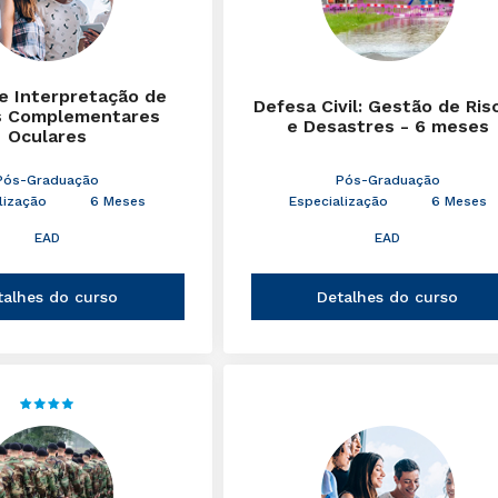
 e Interpretação de
Defesa Civil: Gestão de Ris
 Complementares
e Desastres - 6 meses
Oculares
Pós-Graduação
Pós-Graduação
lização
6 Meses
Especialização
6 Meses
EAD
EAD
talhes do curso
Detalhes do curso