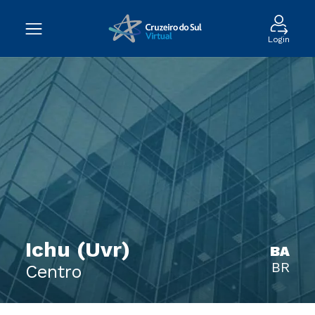
Login
Ichu (Uvr)
BA
BR
Centro