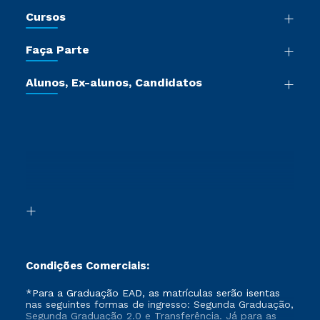
Nossa História
Cursos
Sala de Imprensa
Graduação
Trabalhe Conosco
Faça Parte
Pós-graduação
Certificadoras
Vestibular Múltipla Escolha
Cursos de Medicina
Jornada do Aluno
Alunos, Ex-alunos, Candidatos
Vestibular Redação
Cursos Livres
Sou Aluno
Ética e Integridade
Ingresso via Enem
Cursos Técnicos
Sou Candidato
Proteção de dados
Retorne ao Curso
Cursos Profissionalizantes
Sou Ex-aluno
Segunda Graduação
Canais de Atendimento
Segunda Graduação 2.0
Acessibilidade
Transferência
Biblioteca
Formação Pedagógica - R2
Condições Comerciais:
*Para a Graduação EAD, as matrículas serão isentas
nas seguintes formas de ingresso: Segunda Graduação,
Segunda Graduação 2.0 e Transferência. Já para as