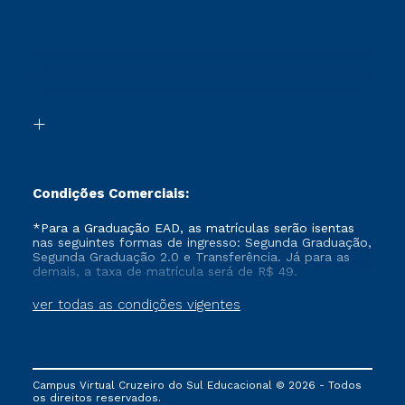
Cursos Técnicos
Sou Candidato
Proteção de dados
Retorne ao Curso
Cursos Profissionalizantes
Sou Ex-aluno
Segunda Graduação
Canais de Atendimento
Segunda Graduação 2.0
Acessibilidade
Transferência
Biblioteca
Formação Pedagógica - R2
Condições Comerciais:
*Para a Graduação EAD, as matrículas serão isentas
nas seguintes formas de ingresso: Segunda Graduação,
Segunda Graduação 2.0 e Transferência. Já para as
demais, a taxa de matrícula será de R$ 49.
ver todas as condições vigentes
Campus Virtual Cruzeiro do Sul Educacional © 2026 - Todos
os direitos reservados.