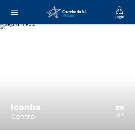
Login
Iconha
ES
BR
Centro