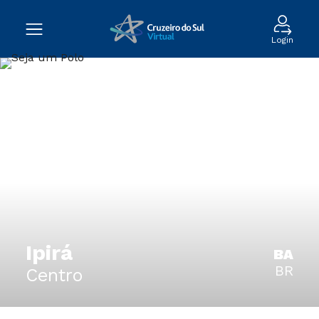
Login
Ipirá
BA
BR
Centro