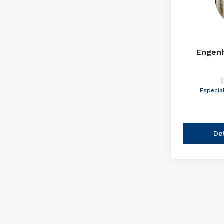
Engenh
Especia
De