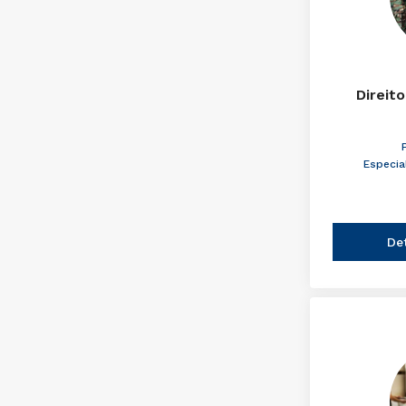
Direito
Especia
De