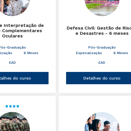
 e Interpretação de
Defesa Civil: Gestão de Ris
 Complementares
e Desastres - 6 meses
Oculares
Pós-Graduação
Pós-Graduação
lização
6 Meses
Especialização
6 Meses
EAD
EAD
talhes do curso
Detalhes do curso