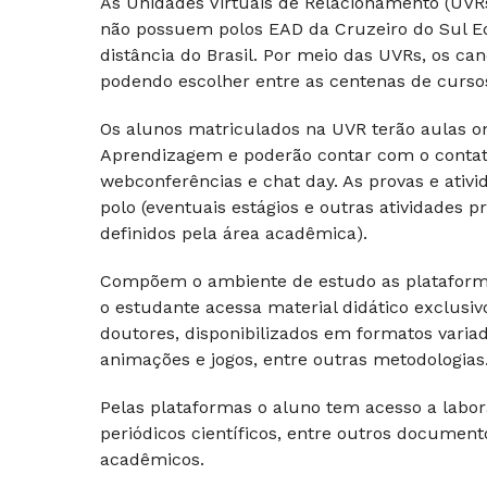
As Unidades Virtuais de Relacionamento (UV
não possuem polos EAD da Cruzeiro do Sul E
distância do Brasil. Por meio das UVRs, os c
podendo escolher entre as centenas de cursos 
Os alunos matriculados na UVR terão aulas on-
Aprendizagem e poderão contar com o contato 
webconferências e chat day. As provas e ativi
polo (eventuais estágios e outras atividades
definidos pela área acadêmica).
Compõem o ambiente de estudo as plataforma
o estudante acessa material didático exclusi
doutores, disponibilizados em formatos varia
animações e jogos, entre outras metodologias
Pelas plataformas o aluno tem acesso a laborató
periódicos científicos, entre outros docume
acadêmicos.