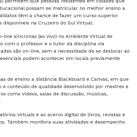
Rs) permitem que pessoas residentes em cidades que
ducacional possam se matricular no melhor ensino a
andidatos têm a chance de fazer um curso superior
disponíveis na Cruzeiro do Sul Virtual.
line síncronas (ao vivo) no Ambiente Virtual de
com o professor e o tutor da disciplina via
dades são on-line, sem a necessidade de se deslocar ao
 presenciais podem acontecer em locais previamente
s de ensino a distância Blackboard e Canvas, em que
vo e conteúdo de qualidade desenvolvido por mestres e
dos como vídeos, salas de discussão, músicas,
.
rios virtuais e ao acervo digital de livros, revistas e
ntos. Também monitora suas atividades e desempenho