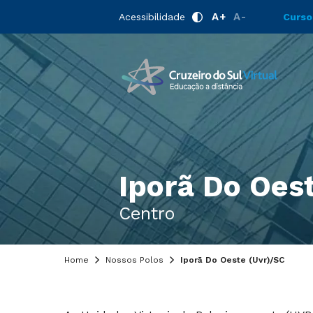
A+
A-
Acessibilidade
Curso
Iporã Do Oest
Centro
Home
Nossos Polos
Iporã Do Oeste (Uvr)/SC