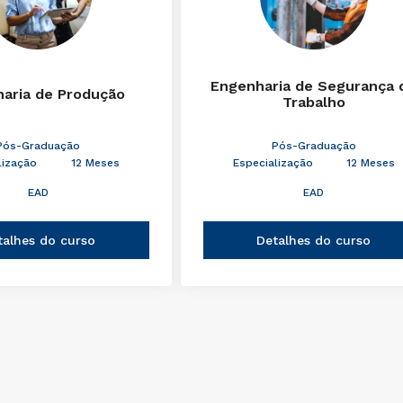
Engenharia de Segurança 
aria de Produção
Trabalho
Pós-Graduação
Pós-Graduação
lização
12 Meses
Especialização
12 Meses
EAD
EAD
talhes do curso
Detalhes do curso