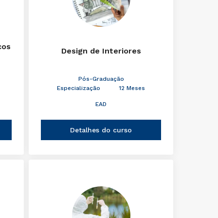
cos
Design de Interiores
Pós-Graduação
Especialização
12 Meses
EAD
Detalhes do curso