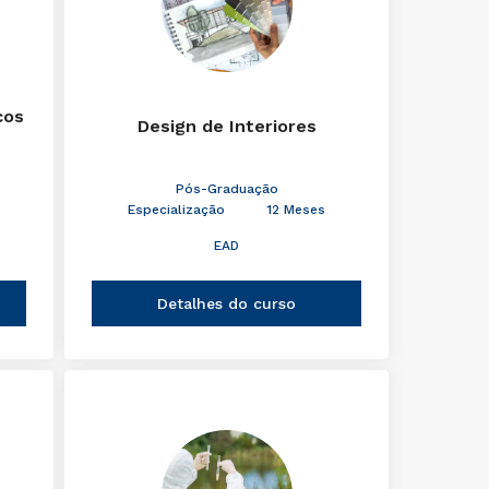
cos
Design de Interiores
Pós-Graduação
Especialização
12 Meses
EAD
Detalhes do curso