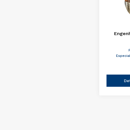
Engenh
Especia
De