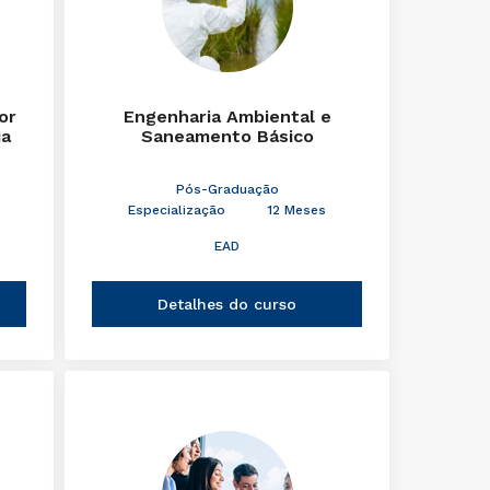
or
Engenharia Ambiental e
ia
Saneamento Básico
Pós-Graduação
Especialização
12 Meses
EAD
Detalhes do curso