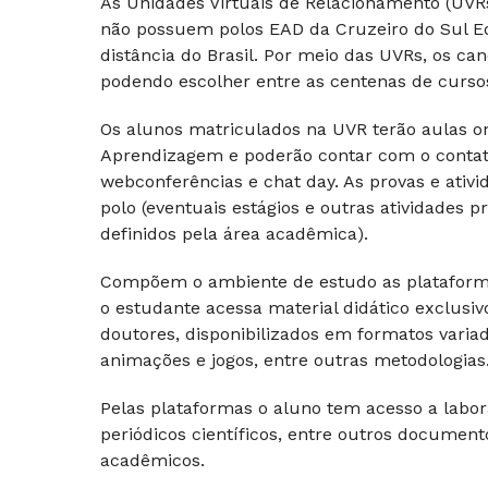
As Unidades Virtuais de Relacionamento (UV
não possuem polos EAD da Cruzeiro do Sul E
distância do Brasil. Por meio das UVRs, os c
podendo escolher entre as centenas de cursos 
Os alunos matriculados na UVR terão aulas on-
Aprendizagem e poderão contar com o contato 
webconferências e chat day. As provas e ativi
polo (eventuais estágios e outras atividades
definidos pela área acadêmica).
Compõem o ambiente de estudo as plataforma
o estudante acessa material didático exclusi
doutores, disponibilizados em formatos varia
animações e jogos, entre outras metodologias
Pelas plataformas o aluno tem acesso a laborató
periódicos científicos, entre outros docume
acadêmicos.