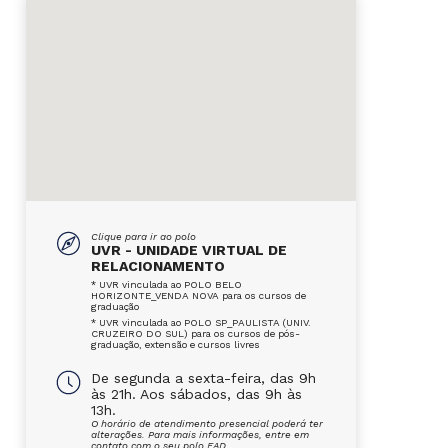
Clique para ir ao polo
UVR - UNIDADE VIRTUAL DE
RELACIONAMENTO
* UVR vinculada ao POLO BELO
HORIZONTE_VENDA NOVA para os cursos de
graduação
* UVR vinculada ao POLO SP_PAULISTA (UNIV.
CRUZEIRO DO SUL) para os cursos de pós-
graduação, extensão e cursos livres
De segunda a sexta-feira, das 9h
às 21h. Aos sábados, das 9h às
13h.
O horário de atendimento presencial poderá ter
alterações. Para mais informações, entre em
contato com o seu polo EAD.