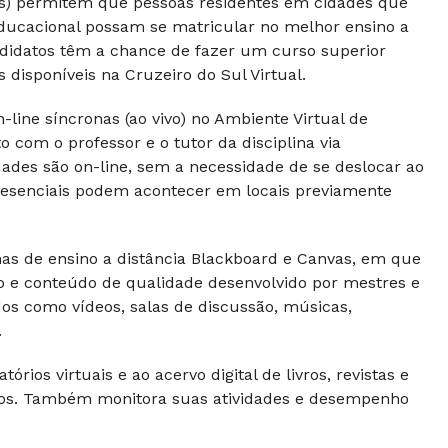
Rs) permitem que pessoas residentes em cidades que
ducacional possam se matricular no melhor ensino a
andidatos têm a chance de fazer um curso superior
disponíveis na Cruzeiro do Sul Virtual.
line síncronas (ao vivo) no Ambiente Virtual de
com o professor e o tutor da disciplina via
dades são on-line, sem a necessidade de se deslocar ao
 presenciais podem acontecer em locais previamente
s de ensino a distância Blackboard e Canvas, em que
vo e conteúdo de qualidade desenvolvido por mestres e
dos como vídeos, salas de discussão, músicas,
.
rios virtuais e ao acervo digital de livros, revistas e
ntos. Também monitora suas atividades e desempenho