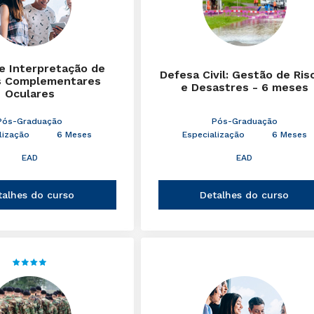
 e Interpretação de
Defesa Civil: Gestão de Ris
 Complementares
e Desastres - 6 meses
Oculares
Pós-Graduação
Pós-Graduação
lização
6 Meses
Especialização
6 Meses
EAD
EAD
talhes do curso
Detalhes do curso