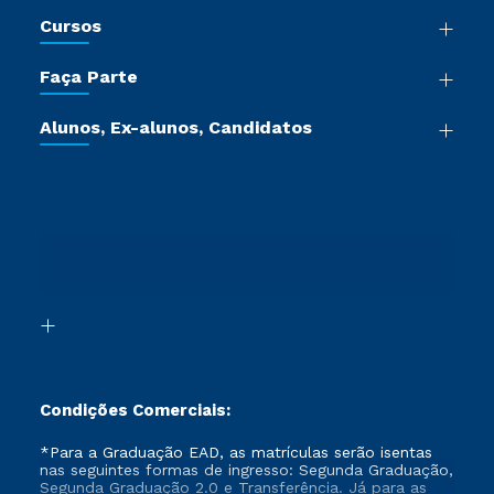
Nossa História
Cursos
Sala de Imprensa
Graduação
Trabalhe Conosco
Faça Parte
Pós-graduação
Certificadoras
Vestibular Múltipla Escolha
Cursos de Medicina
Jornada do Aluno
Alunos, Ex-alunos, Candidatos
Vestibular Redação
Cursos Livres
Sou Aluno
Ética e Integridade
Ingresso via Enem
Cursos Técnicos
Sou Candidato
Proteção de dados
Retorne ao Curso
Cursos Profissionalizantes
Sou Ex-aluno
Segunda Graduação
Canais de Atendimento
Segunda Graduação 2.0
Acessibilidade
Transferência
Biblioteca
Formação Pedagógica - R2
Condições Comerciais:
*Para a Graduação EAD, as matrículas serão isentas
nas seguintes formas de ingresso: Segunda Graduação,
Segunda Graduação 2.0 e Transferência. Já para as