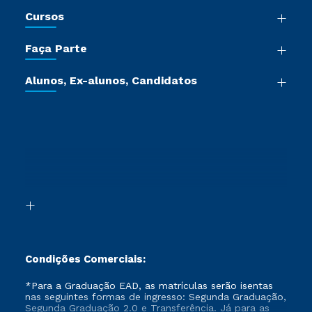
Nossa História
Cursos
Sala de Imprensa
Graduação
Trabalhe Conosco
Faça Parte
Pós-graduação
Certificadoras
Vestibular Múltipla Escolha
Cursos de Medicina
Jornada do Aluno
Alunos, Ex-alunos, Candidatos
Vestibular Redação
Cursos Livres
Sou Aluno
Ética e Integridade
Ingresso via Enem
Cursos Técnicos
Sou Candidato
Proteção de dados
Retorne ao Curso
Cursos Profissionalizantes
Sou Ex-aluno
Segunda Graduação
Canais de Atendimento
Segunda Graduação 2.0
Acessibilidade
Transferência
Biblioteca
Formação Pedagógica - R2
Condições Comerciais:
*Para a Graduação EAD, as matrículas serão isentas
nas seguintes formas de ingresso: Segunda Graduação,
Segunda Graduação 2.0 e Transferência. Já para as