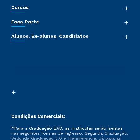
Nossa História
Cursos
Sala de Imprensa
Graduação
Trabalhe Conosco
Faça Parte
Pós-graduação
Certificadoras
Vestibular Múltipla Escolha
Cursos de Medicina
Jornada do Aluno
Alunos, Ex-alunos, Candidatos
Vestibular Redação
Cursos Livres
Sou Aluno
Ética e Integridade
Ingresso via Enem
Cursos Técnicos
Sou Candidato
Proteção de dados
Retorne ao Curso
Cursos Profissionalizantes
Sou Ex-aluno
Segunda Graduação
Canais de Atendimento
Segunda Graduação 2.0
Acessibilidade
Transferência
Biblioteca
Formação Pedagógica - R2
Condições Comerciais:
*Para a Graduação EAD, as matrículas serão isentas
nas seguintes formas de ingresso: Segunda Graduação,
Segunda Graduação 2.0 e Transferência. Já para as