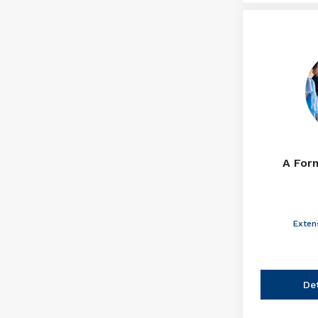
A For
Exten
De