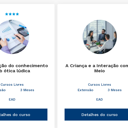
ção do conhecimento
A Criança e a Interação co
b ótica lúdica
Meio
Cursos Livres
Cursos Livres
são
3 Meses
Extensão
3 Meses
EAD
EAD
talhes do curso
Detalhes do curso