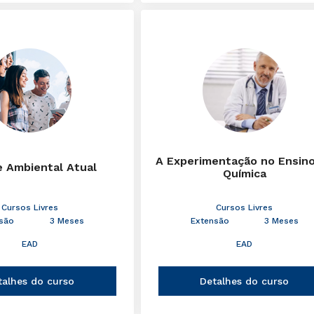
A Experimentação no Ensin
e Ambiental Atual
Química
Cursos Livres
Cursos Livres
são
3 Meses
Extensão
3 Meses
EAD
EAD
talhes do curso
Detalhes do curso