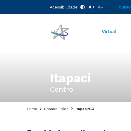
A+
A-
Acessibilidade
Curso
Itapaci
Centro
Home
Nossos Polos
Itapaci/GO