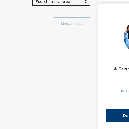
Limpar filtro
A Cris
Exten
De