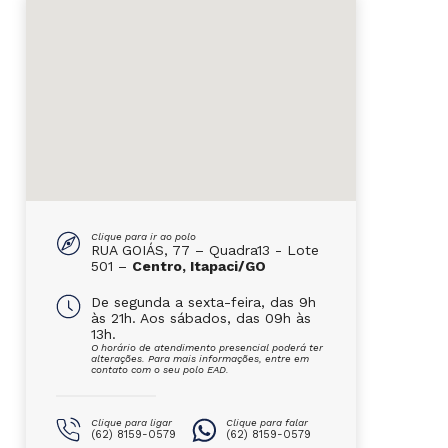
Clique para ir ao polo
RUA GOIÁS, 77 – Quadra13 - Lote
501 –
Centro, Itapaci/GO
De segunda a sexta-feira, das 9h
às 21h. Aos sábados, das 09h às
13h.
O horário de atendimento presencial poderá ter
alterações. Para mais informações, entre em
contato com o seu polo EAD.
Clique para ligar
Clique para falar
(62) 8159-0579
(62) 8159-0579