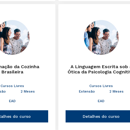
mação da Cozinha
A Linguagem Escrita sob 
Brasileira
Ótica da Psicologia Cognit
Cursos Livres
Cursos Livres
são
2 Meses
Extensão
2 Meses
EAD
EAD
talhes do curso
Detalhes do curso