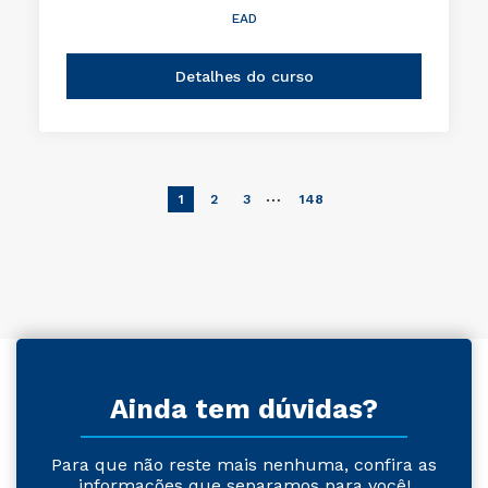
EAD
Detalhes do curso
…
1
2
3
148
Ainda tem dúvidas?
Para que não reste mais nenhuma, confira as
informações que separamos para você!