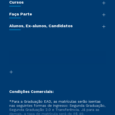
Cursos
Sala de Imprensa
Graduação
Trabalhe Conosco
Faça Parte
Pós-graduação
Certificadoras
Vestibular Múltipla Escolha
Cursos de Medicina
Jornada do Aluno
Alunos, Ex-alunos, Candidatos
Vestibular Redação
Cursos Livres
Sou Aluno
Ética e Integridade
Ingresso via Enem
Cursos Técnicos
Sou Candidato
Proteção de dados
Retorne ao Curso
Cursos Profissionalizantes
Sou Ex-aluno
Segunda Graduação
Canais de Atendimento
Segunda Graduação 2.0
Acessibilidade
Transferência
Biblioteca
Formação Pedagógica - R2
Condições Comerciais:
*Para a Graduação EAD, as matrículas serão isentas
nas seguintes formas de ingresso: Segunda Graduação,
Segunda Graduação 2.0 e Transferência. Já para as
demais, a taxa de matrícula será de R$ 49.