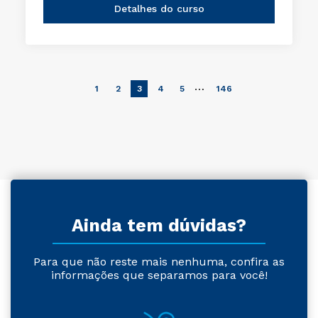
Detalhes do curso
…
1
2
3
4
5
146
Ainda tem dúvidas?
Para que não reste mais nenhuma, confira as
informações que separamos para você!