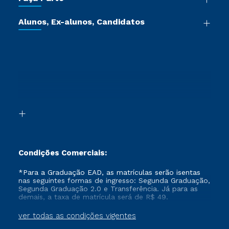
Pós-graduação
Certificadoras
Vestibular Múltipla Escolha
Cursos de Medicina
Jornada do Aluno
Alunos, Ex-alunos, Candidatos
Vestibular Redação
Cursos Livres
Sou Aluno
Ética e Integridade
Ingresso via Enem
Cursos Técnicos
Sou Candidato
Proteção de dados
Retorne ao Curso
Cursos Profissionalizantes
Sou Ex-aluno
Segunda Graduação
Canais de Atendimento
Segunda Graduação 2.0
Acessibilidade
Transferência
Biblioteca
Formação Pedagógica - R2
Condições Comerciais:
*Para a Graduação EAD, as matrículas serão isentas
nas seguintes formas de ingresso: Segunda Graduação,
Segunda Graduação 2.0 e Transferência. Já para as
demais, a taxa de matrícula será de R$ 49.
ver todas as condições vigentes