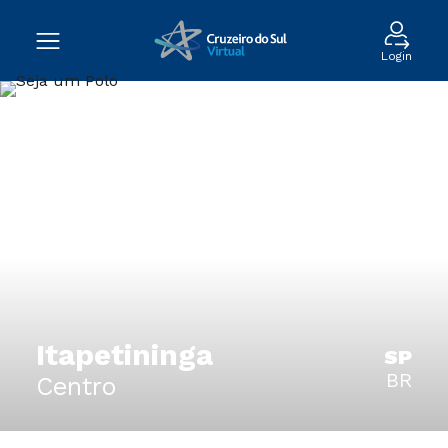
Login
Itapetininga
SP
BR
Centro