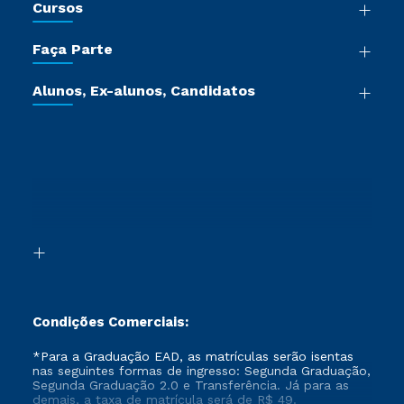
Cursos
Sala de Imprensa
Graduação
Trabalhe Conosco
Faça Parte
Pós-graduação
Certificadoras
Vestibular Múltipla Escolha
Cursos de Medicina
Jornada do Aluno
Alunos, Ex-alunos, Candidatos
Vestibular Redação
Cursos Livres
Sou Aluno
Ética e Integridade
Ingresso via Enem
Cursos Técnicos
Sou Candidato
Proteção de dados
Retorne ao Curso
Cursos Profissionalizantes
Sou Ex-aluno
Segunda Graduação
Canais de Atendimento
Segunda Graduação 2.0
Acessibilidade
Transferência
Biblioteca
Formação Pedagógica - R2
Condições Comerciais:
*Para a Graduação EAD, as matrículas serão isentas
nas seguintes formas de ingresso: Segunda Graduação,
Segunda Graduação 2.0 e Transferência. Já para as
demais, a taxa de matrícula será de R$ 49.