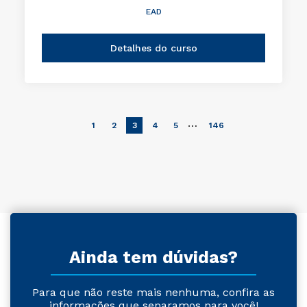
EAD
Detalhes do curso
…
1
2
3
4
5
146
Ainda tem dúvidas?
Para que não reste mais nenhuma, confira as
informações que separamos para você!