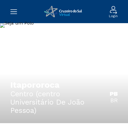
Login
Itapororoca
Centro (centro
PB
BR
Universitário De João
Pessoa)