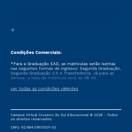
Jornada do Aluno
Alunos, Ex-alunos, Candidatos
Vestibular Redação
Cursos Livres
Sou Aluno
Ética e Integridade
Ingresso via Enem
Cursos Técnicos
Sou Candidato
Proteção de dados
Retorne ao Curso
Cursos Profissionalizantes
Sou Ex-aluno
Segunda Graduação
Canais de Atendimento
Segunda Graduação 2.0
Acessibilidade
Transferência
Biblioteca
Formação Pedagógica - R2
Condições Comerciais:
*Para a Graduação EAD, as matrículas serão isentas
nas seguintes formas de ingresso: Segunda Graduação,
Segunda Graduação 2.0 e Transferência. Já para as
demais, a taxa de matrícula será de R$ 49.
ver todas as condições vigentes