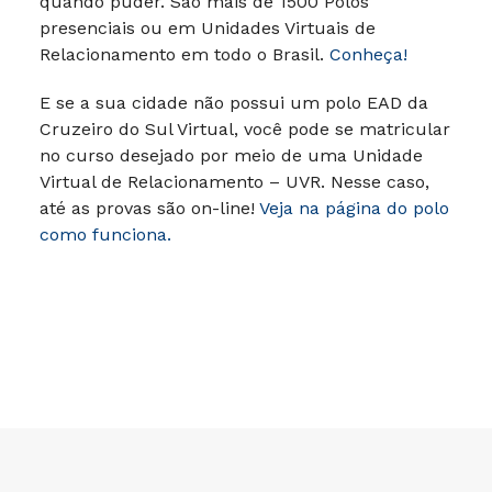
Ao optar por cursos à distância na Cruzeiro do
Sul Virtual, você também opta por muito mais
liberdade para estudar de onde estiver e
quando puder.
São mais de 1500 Polos
presenciais ou em Unidades Virtuais de
Relacionamento em todo o Brasil.
Conheça!
E se a sua cidade não possui um polo EAD da
Cruzeiro do Sul Virtual, você pode se matricular
no curso desejado por meio de uma Unidade
Virtual de Relacionamento – UVR. Nesse caso,
até as provas são on-line!
Veja na página do polo
como funciona.