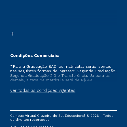
Retorne ao Curso
Cursos Profissionalizantes
Sou Ex-aluno
Segunda Graduação
Canais de Atendimento
Segunda Graduação 2.0
Acessibilidade
Transferência
Biblioteca
Formação Pedagógica - R2
Condições Comerciais:
*Para a Graduação EAD, as matrículas serão isentas
nas seguintes formas de ingresso: Segunda Graduação,
Segunda Graduação 2.0 e Transferência. Já para as
demais, a taxa de matrícula será de R$ 49.
ver todas as condições vigentes
Campus Virtual Cruzeiro do Sul Educacional © 2026 - Todos
os direitos reservados.