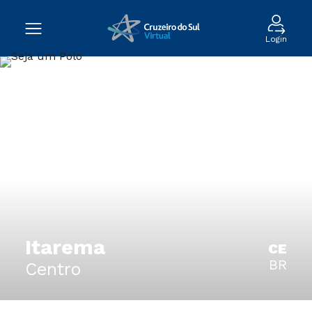
Login
Itarema
CE
BR
Centro