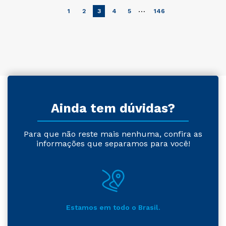
…
1
2
3
4
5
146
Ainda tem dúvidas?
Para que não reste mais nenhuma, confira as
informações que separamos para você!
Estamos em todo o Brasil.