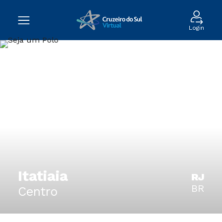
Login
Itatiaia
RJ
BR
Centro