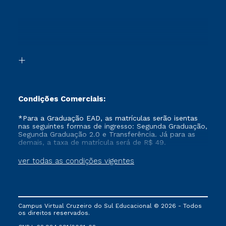
Retorne ao Curso
Cursos Profissionalizantes
Sou Ex-aluno
Segunda Graduação
Canais de Atendimento
Segunda Graduação 2.0
Acessibilidade
Transferência
Biblioteca
Formação Pedagógica - R2
Condições Comerciais:
*Para a Graduação EAD, as matrículas serão isentas
nas seguintes formas de ingresso: Segunda Graduação,
Segunda Graduação 2.0 e Transferência. Já para as
demais, a taxa de matrícula será de R$ 49.
ver todas as condições vigentes
Campus Virtual Cruzeiro do Sul Educacional © 2026 - Todos
os direitos reservados.