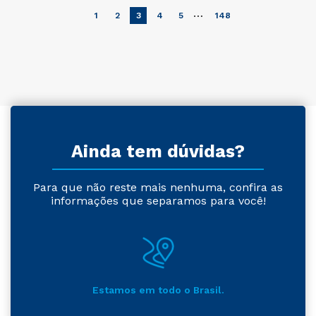
…
1
2
3
4
5
148
Ainda tem dúvidas?
Para que não reste mais nenhuma, confira as
informações que separamos para você!
Estamos em todo o Brasil.