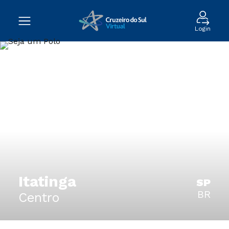
Login
Itatinga
SP
BR
Centro