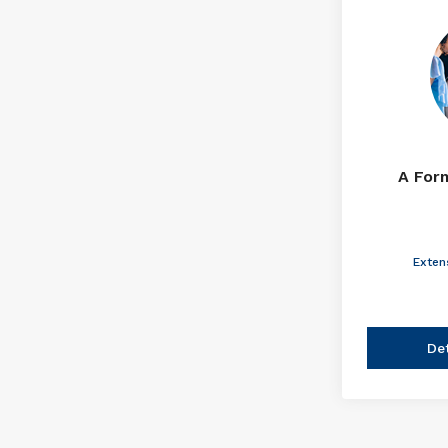
A For
Exten
De