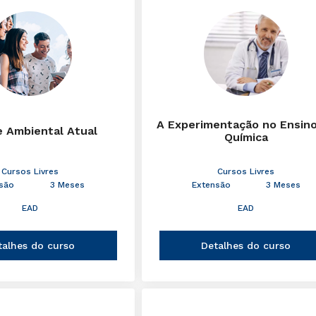
A Experimentação no Ensin
e Ambiental Atual
Química
Cursos Livres
Cursos Livres
são
3 Meses
Extensão
3 Meses
EAD
EAD
talhes do curso
Detalhes do curso