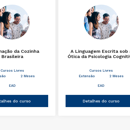
mação da Cozinha
A Linguagem Escrita sob 
Brasileira
Ótica da Psicologia Cognit
Cursos Livres
Cursos Livres
são
2 Meses
Extensão
2 Meses
EAD
EAD
talhes do curso
Detalhes do curso