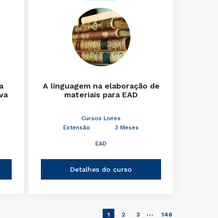
a
A linguagem na elaboração de
iva
materiais para EAD
Cursos Livres
Extensão
3 Meses
EAD
Detalhes do curso
…
1
2
3
148