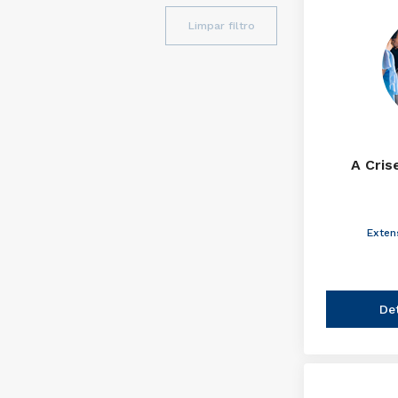
Limpar filtro
A Cris
Exten
De