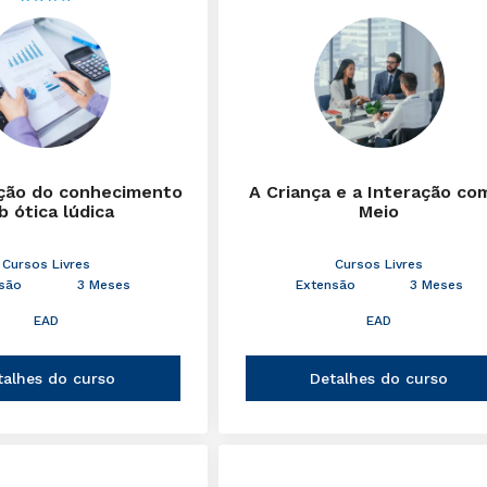
ção do conhecimento
A Criança e a Interação co
b ótica lúdica
Meio
Cursos Livres
Cursos Livres
são
3 Meses
Extensão
3 Meses
EAD
EAD
talhes do curso
Detalhes do curso