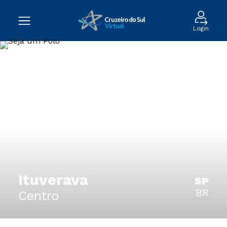
Login
Ituverava
SP
BR
Centro