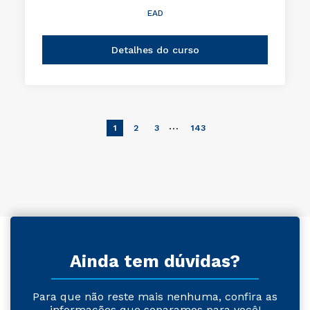
EAD
Detalhes do curso
…
1
2
3
143
Ainda tem dúvidas?
Para que não reste mais nenhuma, confira as
informações que separamos para você!