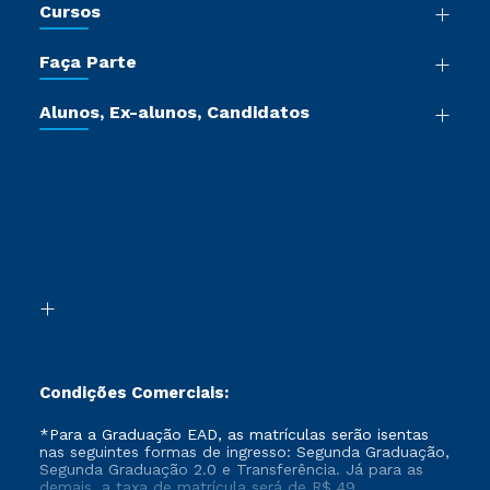
Cursos
Sala de Imprensa
Graduação
Trabalhe Conosco
Faça Parte
Pós-graduação
Certificadoras
Vestibular Múltipla Escolha
Cursos de Medicina
Jornada do Aluno
Alunos, Ex-alunos, Candidatos
Vestibular Redação
Cursos Livres
Sou Aluno
Ética e Integridade
Ingresso via Enem
Cursos Técnicos
Sou Candidato
Proteção de dados
Retorne ao Curso
Cursos Profissionalizantes
Sou Ex-aluno
Segunda Graduação
Canais de Atendimento
Segunda Graduação 2.0
Acessibilidade
Transferência
Biblioteca
Formação Pedagógica - R2
Condições Comerciais:
*Para a Graduação EAD, as matrículas serão isentas
nas seguintes formas de ingresso: Segunda Graduação,
Segunda Graduação 2.0 e Transferência. Já para as
demais, a taxa de matrícula será de R$ 49.