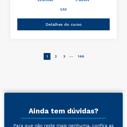
EAD
Detalhes do curso
…
1
2
3
146
Ainda tem dúvidas?
Para que não reste mais nenhuma, confira as