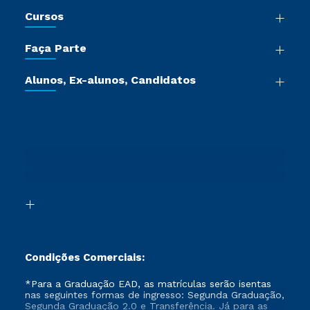
Nossa História
Cursos
Sala de Imprensa
Graduação
Trabalhe Conosco
Faça Parte
Pós-graduação
Certificadoras
Vestibular Múltipla Escolha
Cursos de Medicina
Jornada do Aluno
Alunos, Ex-alunos, Candidatos
Vestibular Redação
Cursos Livres
Sou Aluno
Ética e Integridade
Ingresso via Enem
Cursos Técnicos
Sou Candidato
Proteção de dados
Retorne ao Curso
Cursos Profissionalizantes
Sou Ex-aluno
Segunda Graduação
Canais de Atendimento
Segunda Graduação 2.0
Acessibilidade
Transferência
Biblioteca
Formação Pedagógica - R2
Condições Comerciais:
*Para a Graduação EAD, as matrículas serão isentas
nas seguintes formas de ingresso: Segunda Graduação,
Segunda Graduação 2.0 e Transferência. Já para as