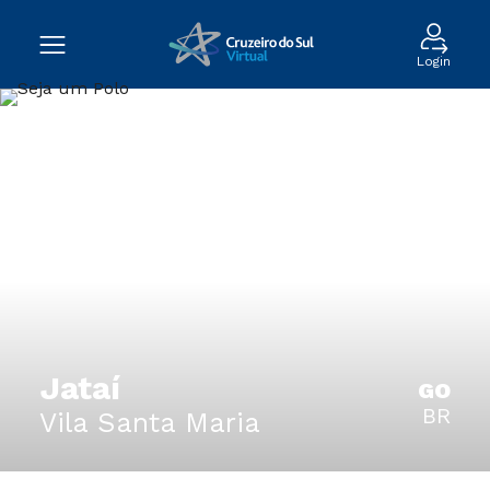
Login
Jataí
GO
BR
Vila Santa Maria