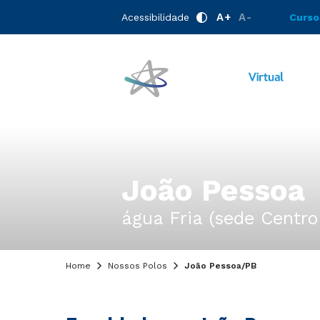
A+
A-
Acessibilidade
Curso
João Pessoa
água Fria (sede Centro
Home
Nossos Polos
João Pessoa/PB