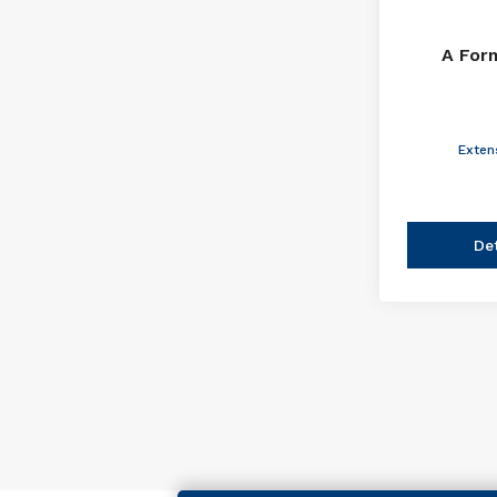
A For
Exten
De