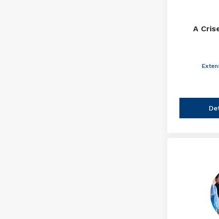
A Cris
Exten
De