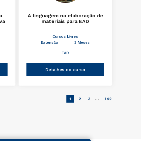
a
A linguagem na elaboração de
iva
materiais para EAD
Cursos Livres
Extensão
3 Meses
EAD
Detalhes do curso
…
1
2
3
142