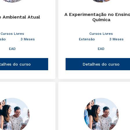
A Experimentação no Ensin
e Ambiental Atual
Química
Cursos Livres
Cursos Livres
são
3 Meses
Extensão
3 Meses
EAD
EAD
talhes do curso
Detalhes do curso