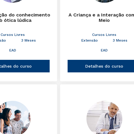
ção do conhecimento
A Criança e a Interação co
b ótica lúdica
Meio
Cursos Livres
Cursos Livres
são
3 Meses
Extensão
3 Meses
EAD
EAD
talhes do curso
Detalhes do curso