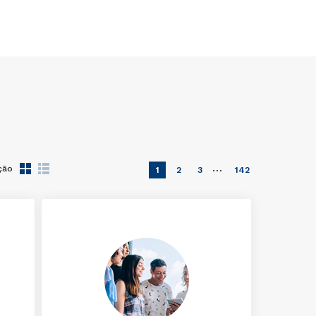
…
ção
1
2
3
142