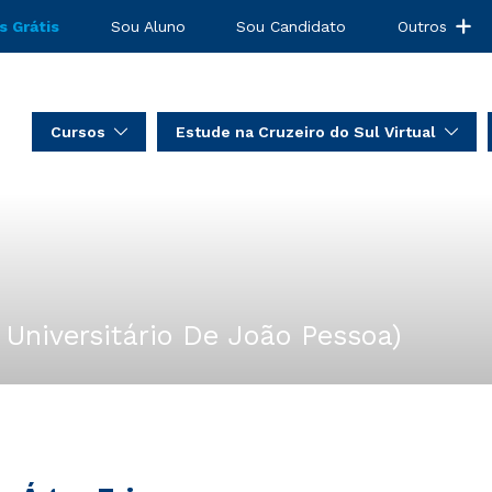
s Grátis
Sou Aluno
Sou Candidato
Outros
Cursos
Estude na Cruzeiro do Sul Virtual
 Universitário De João Pessoa)