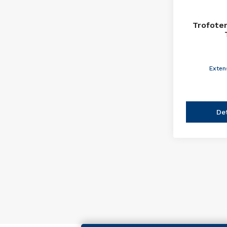
Trofote
Exten
De