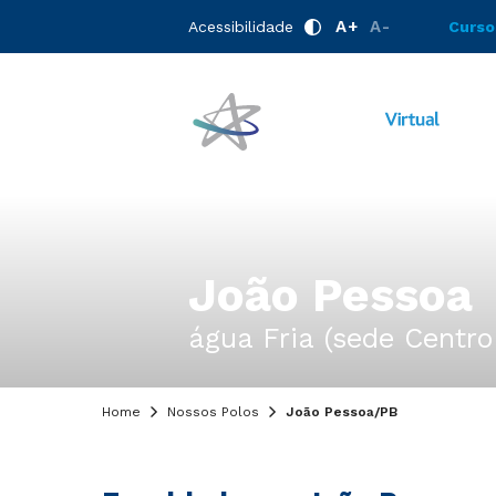
A+
A-
Acessibilidade
Curso
João Pessoa
água Fria (sede Centro
Home
Nossos Polos
João Pessoa/PB