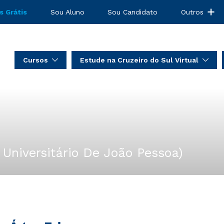
s Grátis
Sou Aluno
Sou Candidato
Outros
Cursos
Estude na Cruzeiro do Sul Virtual
 Universitário De João Pessoa)