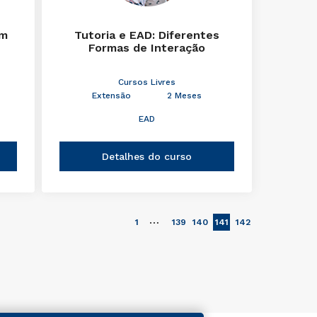
em
Tutoria e EAD: Diferentes
Formas de Interação
Cursos Livres
Extensão
2 Meses
EAD
Detalhes do curso
…
1
139
140
141
142