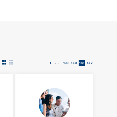
…
1
139
140
141
142