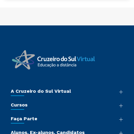
A Cruzeiro do Sul Virtual
Nossa História
Cursos
Sala de Imprensa
Graduação
Trabalhe Conosco
Faça Parte
Pós-graduação
Certificadoras
Vestibular Múltipla Escolha
Cursos de Medicina
Jornada do Aluno
Alunos, Ex-alunos, Candidatos