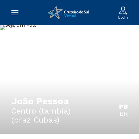
Login
João Pessoa
PB
Centro (tambiá)
BR
(braz Cubas)