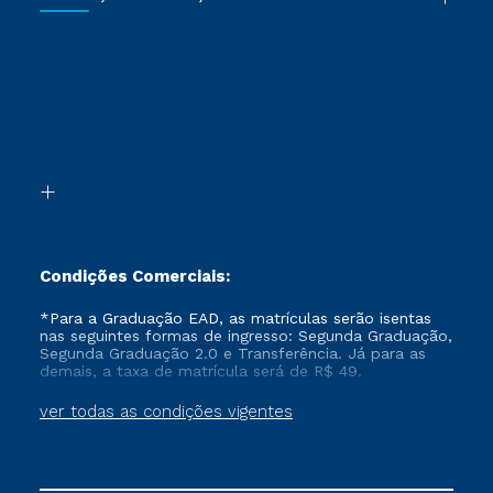
Vestibular Redação
Cursos Livres
Sou Aluno
Ética e Integridade
Ingresso via Enem
Cursos Técnicos
Sou Candidato
Proteção de dados
Retorne ao Curso
Cursos Profissionalizantes
Sou Ex-aluno
Segunda Graduação
Canais de Atendimento
Segunda Graduação 2.0
Acessibilidade
Transferência
Biblioteca
Formação Pedagógica - R2
Condições Comerciais:
*Para a Graduação EAD, as matrículas serão isentas
nas seguintes formas de ingresso: Segunda Graduação,
Segunda Graduação 2.0 e Transferência. Já para as
demais, a taxa de matrícula será de R$ 49.
ver todas as condições vigentes