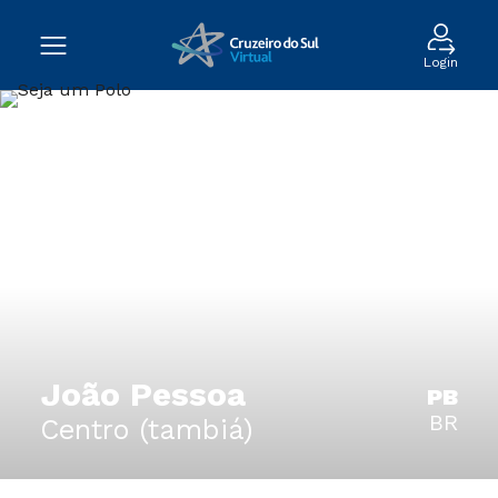
Login
João Pessoa
PB
BR
Centro (tambiá)