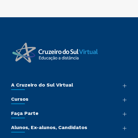
A Cruzeiro do Sul Virtual
Nossa História
Cursos
Sala de Imprensa
Graduação
Trabalhe Conosco
Faça Parte
Pós-graduação
Certificadoras
Vestibular Múltipla Escolha
Cursos de Medicina
Jornada do Aluno
Alunos, Ex-alunos, Candidatos
Vestibular Redação
Cursos Livres
Sou Aluno
Ética e Integridade