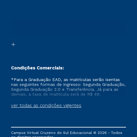
Ingresso via Enem
Cursos Técnicos
Sou Candidato
Proteção de dados
Retorne ao Curso
Cursos Profissionalizantes
Sou Ex-aluno
Segunda Graduação
Canais de Atendimento
Segunda Graduação 2.0
Acessibilidade
Transferência
Biblioteca
Formação Pedagógica - R2
Condições Comerciais:
*Para a Graduação EAD, as matrículas serão isentas
nas seguintes formas de ingresso: Segunda Graduação,
Segunda Graduação 2.0 e Transferência. Já para as
demais, a taxa de matrícula será de R$ 49.
ver todas as condições vigentes
Campus Virtual Cruzeiro do Sul Educacional © 2026 - Todos
os direitos reservados.